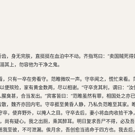
折齿，身无完肤，直挺挺在血泊中不动。齐指骂曰：“卖国贼死得
便溺其上，勿容他为干净之鬼。
看，只有一卒在旁看守。范睢微叹一声。守卒闻之，慌忙来看。
以便殡殓，家有黄金数两，尽以相谢。”守卒贪其利，谓曰：“汝
人腥臭甚，合当发出。”宾客皆曰：“范睢虽然有罪，相国处之亦已
客皆散，魏齐亦回内宅。守卒捱至黄昏人静，乃私负范睢至其家。
守卒，使弃野外，以掩人之目。守卒去后，妻小将血肉收拾干净
死，尚有疑心。我之出厕，乘其醉耳。明日复求吾尸不得，必及
送我至彼，不可泄漏。俟月余，吾创愈当逃命于四方也。我去后