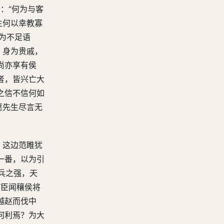
：“何为与客
第七十四回 囊瓦惧谤诛无极 要离贪名刺庆忌
生何以幸教寡
第七十五回 孙武子演阵斩美姬 蔡昭侯纳质乞吴师
人为不足语
第七十六回 楚昭王弃郢西奔 伍子胥掘墓鞭尸
，身为贵戚，
尚亦享有侯
第七十七回 泣秦庭申包胥借兵 退吴师楚昭王返国
者，皆兴亡大
第七十八回 会夹谷孔子却齐 堕三都闻人伏法
之信不信何如
第七十九回 归女乐黎弥阻孔子 栖会稽文种通宰嚭
愿先生尽言无
第八十回 夫差违谏释越 句践竭力事吴
第八十一回 美人计吴宫宠西施 言语科子贡说列国
。这边范睢犹
第八十二回 杀子胥夫差争歃 纳蒯瞆子路结缨
一番，以为引
第八十三回 诛羋胜叶公定楚 灭夫差越王称霸
兵之强，天
第八十四回 智伯决水灌晋阳 豫让击衣报襄子
“臣闻穰侯将
越赵而伐中
第八十五回 乐羊子怒餟中山羹 西门豹乔送河伯妇
何利焉？为大
第八十六回 吴起杀妻求将 驺忌鼓琴取相