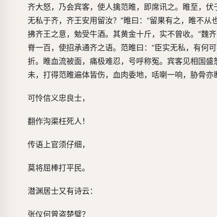
齐大怒，乃会宾客，使人擒范睢，即席讯之。睢至，伏于
无私于齐，齐王安用留汝？”睢曰：“留果有之，睢不从也
拂齐王之意，勉受牛酒。其黄金十斤，实不曾收。”魏齐
脊一百，使招承通齐之语。范睢曰：“臣实无私，有何可
折。睢血流被面，痛极难忍，号呼称冤。宾客见相国盛
未，打得范睢遍体皆伤，血肉委地，咶喇一响，胁骨亦
可怜信义忠良士，
翻作沟渠枉死人！
传语上官须仔细，
莫将屈棒打平民。
潜渊居士又有诗云：
张仪何曾盗楚璧？