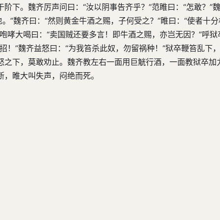
阶下。魏齐厉声问曰：“汝以阴事告齐乎？”范睢曰：“怎敢？”魏
。”魏齐曰：“然则黄金牛酒之赐，子何受之？”睢曰：“使者十
咆哮大喝曰：“卖国贼还要多言！即牛酒之赐，亦岂无因？”呼狱
招！”魏齐益怒曰：“为我笞杀此奴，勿留祸种！”狱卒鞭笞乱下
怒之下，莫敢劝止。魏齐教左右一面用巨觥行酒，一面教狱卒加
断，睢大叫失声，闷绝而死。