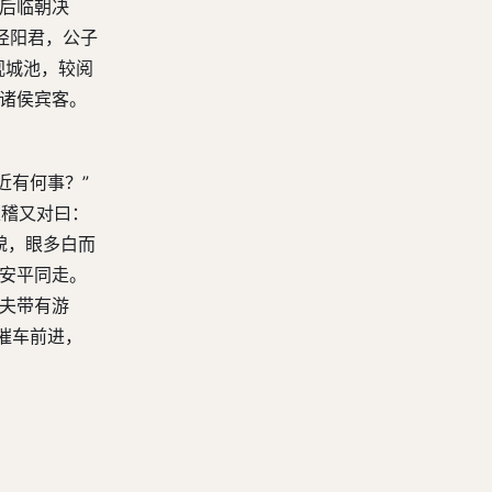
太后临朝决
第四十七回 弄玉吹箫双跨凤 赵盾背秦立灵公
泾阳君，公子
第四十八回 刺先克五将乱晋 召士会寿余绐秦
视城池，较阅
第四十九回 公子鲍厚施买国 齐懿公竹池遇变
纳诸侯宾客。
第五十回 东门遂援立子倭 赵宣子桃园强谏
第五十一回 责赵盾董狐直笔 诛鬭椒绝缨大会
近有何事？”
第五十二回 公子宋尝鼋构逆 陈灵公衵服戏朝
王稽又对曰：
第五十三回 楚庄王纳谏复陈 晋景公出师救郑
貌，眼多白而
第五十四回 荀林父纵属亡师 孟侏儒托优悟主
郑安平同走。
大夫带有游
第五十五回 华元登床劫子反 老人结草亢杜回
催车前进，
第五十六回 萧夫人登台笑客 逢丑父易服免君
第五十七回 娶夏姬巫臣逃晋 围下宫程婴匿孤
第五十八回 说秦伯魏相迎医 报魏锜养叔献艺
第五十九回 宠胥童晋国大乱 诛岸贾赵氏复兴