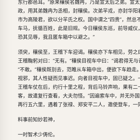
东行郡邑耳。”原来穰侯名魏冉，乃是宣太后之弟。宣
政，用其弟魏冉为丞相，封穰侯。次弟羋戎，亦封华阳
市为高陵君，欲以分羋氏之权。国中谓之“四贵”，然
车马，抚循百姓，此是旧规。今日穰侯东巡，前导威仪
恐其见辱，我且匿车箱中以避之。”
须臾，穰侯至，王稽下车迎谒。穰侯亦下车相见，劳之曰
王稽鞠躬对曰：“无有。”穰侯目视车中曰：“谒君得无
“不敢。”穰侯既别去，范睢从车箱中出，便欲下车趋走
视邪，其人性疑而见事迟。向者目视车中，固已疑之。
王稽车仗在后，约行十里之程，背后马铃声响，果有二
客，故遣复行查看，大夫勿怪。”因遍索车中，并无外国
再行五六里，遇着了张禄、郑安平二人，邀使登车，一
料事前知妙若神，
一时智术少俦伦。