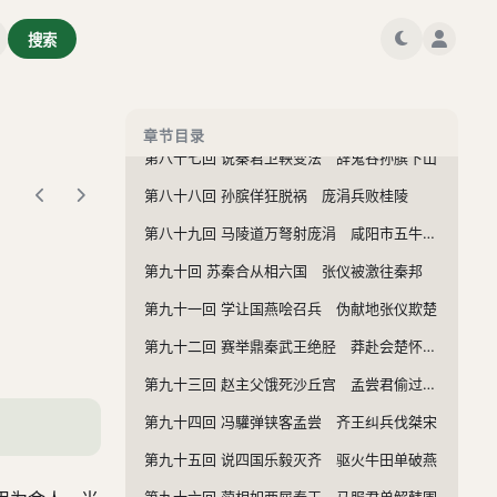
第八十三回 诛羋胜叶公定楚 灭夫差越王称霸
搜索
第八十四回 智伯决水灌晋阳 豫让击衣报襄子
第八十五回 乐羊子怒餟中山羹 西门豹乔送河伯妇
第八十六回 吴起杀妻求将 驺忌鼓琴取相
章节目录
第八十七回 说秦君卫鞅变法 辞鬼谷孙膑下山
第八十八回 孙膑佯狂脱祸 庞涓兵败桂陵
第八十九回 马陵道万弩射庞涓 咸阳市五牛分商鞅
第九十回 苏秦合从相六国 张仪被激往秦邦
第九十一回 学让国燕哙召兵 伪献地张仪欺楚
第九十二回 赛举鼎秦武王绝胫 莽赴会楚怀王陷秦
第九十三回 赵主父饿死沙丘宫 孟尝君偷过函谷关
第九十四回 冯驩弹铗客孟尝 齐王纠兵伐桀宋
第九十五回 说四国乐毅灭齐 驱火牛田单破燕
第九十六回 蔺相如两屈秦王 马服君单解韩围