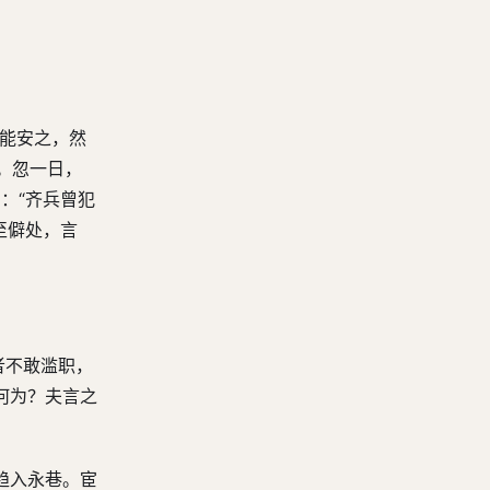
第六十回 智武子分军肆敌 偪阳城三将斗力
第六十一回 晋悼公驾楚会萧 孙林父因歌逐主
第六十二回 诸侯同心围齐国 晋臣合计逐栾盈
第六十三回 老祁奚力救羊舌 小范鞅智劫魏舒
策能安之，然
第六十四回 曲沃城栾盈灭族 且于门杞梁死战
。忽一日，
第六十五回 弑齐光崔庆专权 纳卫衎宁喜擅政
：“齐兵曾犯
第六十六回 杀宁喜子鱄出奔 戮崔杼庆封独相
至僻处，言
第六十七回 卢蒲癸计逐庆封 楚灵王大合诸侯
第六十八回 贺虒祁师旷辨新声 散家财陈氏买齐国
第六十九回 楚灵王挟诈灭陈蔡 晏平仲巧辩服荆蛮
者不敢滥职，
第七十回 杀三兄楚平王即位 劫齐鲁晋昭公寻盟
何为？夫言之
第七十一回 晏平仲二桃杀三士 楚平王娶媳逐世子
第七十二回 棠公尚捐躯奔父难 伍子胥微服过昭关
趋入永巷。宦
第七十三回 伍员吹箫乞吴市 专诸进炙刺王僚