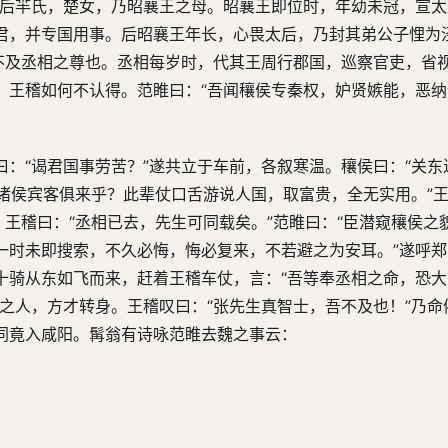
太后羋氏，楚女，乃昭襄王之母。昭襄王即位时，年幼未冠，宣
君，并专国用事。后昭襄王年长，心畏太后，乃封其弟公子悝为
总不及丞相之尊也。丞相每岁时，代其王周行郡国，巡察官吏，省
，王稽如何不认得。范睢曰：“吾闻穰侯专秦权，妒贤嫉能，恶
：“谒君国事劳苦？”遂共立于车前，各叙寒温。穰侯曰：“关东
与诸侯宾客俱来乎？此辈仗口舌游说人国，取富贵，全无实用。”
。王稽曰：“丞相已去，先生可同载矣。”范睢曰：“臣潜窥穰侯之
一时未即搜索，不久必悔，悔必复来，不若避之为安耳。”遂呼
十骑从东如飞而来，赶着王稽车仗，言：“吾等奉丞相之命，恐
之人，方才转身。王稽叹曰：“张先生真智士，吾不及也！”乃命
同竟入咸阳。髯翁有诗咏范睢去魏之事云：