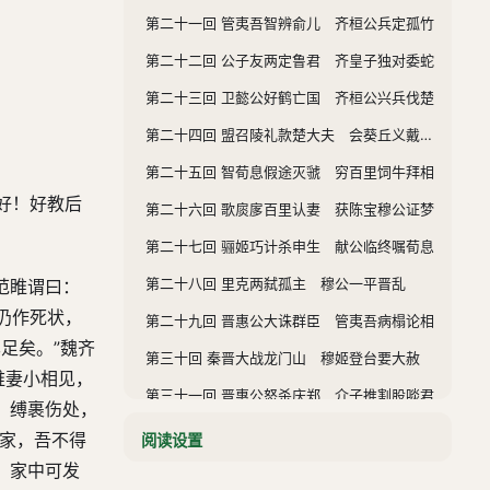
第二十一回 管夷吾智辨俞儿 齐桓公兵定孤竹
第二十二回 公子友两定鲁君 齐皇子独对委蛇
第二十三回 卫懿公好鹤亡国 齐桓公兴兵伐楚
第二十四回 盟召陵礼款楚大夫 会葵丘义戴周天子
第二十五回 智荀息假途灭虢 穷百里饲牛拜相
好！好教后
第二十六回 歌扊扅百里认妻 获陈宝穆公证梦
第二十七回 骊姬巧计杀申生 献公临终嘱荀息
第二十八回 里克两弑孤主 穆公一平晋乱
范睢谓曰：
仍作死状，
第二十九回 晋惠公大诛群臣 管夷吾病榻论相
足矣。”魏齐
第三十回 秦晋大战龙门山 穆姬登台要大赦
睢妻小相见，
第三十一回 晋惠公怒杀庆郑 介子推割股啖君
，缚裹伤处，
第三十二回 晏蛾儿逾墙殉节 群公子大闹朝堂
吾家，吾不得
阅读设置
，家中可发
第三十三回 宋公伐齐纳子昭 楚人伏兵劫盟主