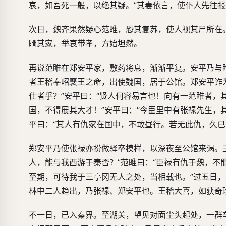
哀，如吾死一般，以绝其疑。”其妻依言，使仆人先往
次日，魏齐果然疑心范睢，恐其复苏，使人视其尸所在
瞷其家，举哀带孝，方始坦然。
再说范睢在郑安平家，敷药将息，渐渐平复。安平乃与
者王稽奉昭襄王之命，出使魏国，居于公馆。郑安平诈
仕者乎？”安平曰：“贤人何容易言也！向有一范睢者，
国，不得展其大才！”安平曰：“今臣里中有张禄先生，
平曰：“其人有仇家在国中，不敢昼行。若无此仇，久已
郑安平乃使张禄亦扮做驿卒模样，以深夜至公馆来谒。
人，能与我西游于秦否？”范睢曰：“臣禄有仇于魏，不
至期，可待我于三亭冈无人之处，当相载也。”过五日
林中二人趋出，乃张禄、郑安平也。王稽大喜，如获奇
不一日，已入秦界。至湖关，望见对面尘头起处，一群车