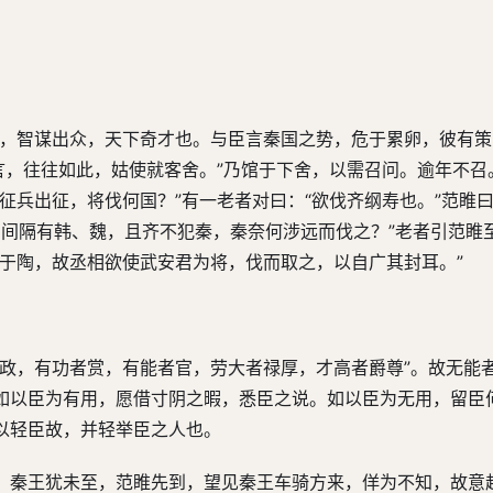
生，智谋出众，天下奇才也。与臣言秦国之势，危于累卵，彼有
言，往往如此，姑使就客舍。”乃馆于下舍，以需召问。逾年不召
征兵出征，将伐何国？”有一老者对曰：“欲伐齐纲寿也。”范睢曰
，中间隔有韩、魏，且齐不犯秦，秦奈何涉远而伐之？”老者引范睢
于陶，故丞相欲使武安君为将，伐而取之，以自广其封耳。”
立政，有功者赏，有能者官，劳大者禄厚，才高者爵尊”。故无能
如以臣为有用，愿借寸阴之暇，悉臣之说。如以臣为无用，留臣
以轻臣故，并轻举臣之人也。
。秦王犹未至，范睢先到，望见秦王车骑方来，佯为不知，故意