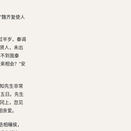
第三十四回 宋襄公假仁失众 齐姜氏乘醉遣夫
第三十五回 晋重耳周游列国 秦怀嬴重婚公子
”魏齐复使人
第三十六回 晋吕郤夜焚公宫 秦穆公再平晋乱
第三十七回 介子推守志焚绵上 太叔带怙宠入宫中
过半岁，秦谒
第三十八回 周襄王避乱居郑 晋文公守信降原
有贤人，未出
第三十九回 柳下惠授词却敌 晋文公伐卫破曹
人不到我秦
来相会？”安
第四十回 先轸诡谋激子玉 晋楚城濮大交兵
第四十一回 连谷城子玉自杀 践土坛晋侯主盟
第四十二回 周襄王河阳受觐 卫元咺公馆对狱
吾知先生非常
须五日。先生
第四十三回 智宁俞假酖复卫 老烛武缒城说秦
亭冈上，忽见
第四十四回 叔詹据鼎抗晋侯 弦高假命犒秦军
相亲爱。
第四十五回 晋襄公墨缞败秦 先元帅免胄殉翟
第四十六回 楚商臣宫中弑父 秦穆公崤谷封尸
丞相穰侯，