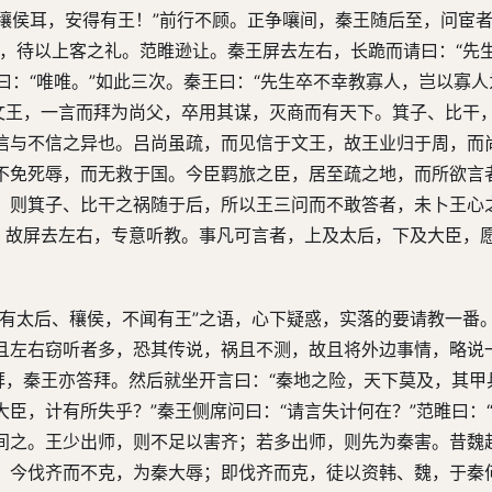
、穰侯耳，安得有王！”前行不顾。正争嚷间，秦王随后至，问宦者
宫，待以上客之礼。范睢逊让。秦王屏去左右，长跪而请曰：“先
曰：“唯唯。”如此三次。秦王曰：“先生卒不幸教寡人，岂以寡
遇文王，一言而拜为尚父，卒用其谋，灭商而有天下。箕子、比干
信与不信之异也。吕尚虽疏，而见信于文王，故王业归于周，而
不免死辱，而无救于国。今臣羁旅之臣，居至疏之地，而所欲言
，则箕子、比干之祸随于后，所以王三问而不敢答者，未卜王心
才，故屏去左右，专意听教。事凡可言者，上及太后，下及大臣，
止有太后、穰侯，不闻有王”之语，心下疑惑，实落的要请教一番
且左右窃听者多，恐其传说，祸且不测，故且将外边事情，略说
拜，秦王亦答拜。然后就坐开言曰：“秦地之险，天下莫及，其甲
臣，计有所失乎？”秦王侧席问曰：“请言失计何在？”范睢曰：
间之。王少出师，则不足以害齐；若多出师，则先为秦害。昔魏
。今伐齐而不克，为秦大辱；即伐齐而克，徒以资韩、魏，于秦