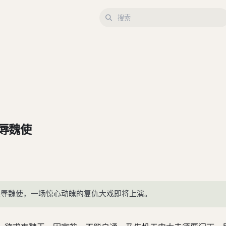
辱魏使
廷辱魏使，一场惊心动魄的复仇大戏即将上演。