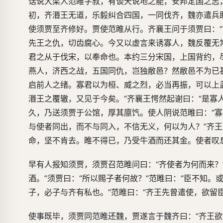
话说大梁人范睢字叔，有谈天说地之能，安邦定国之志
初，齐湣王无道，乐毅纠合四国，一同伐齐，魏亦遣兵
使须贾至齐修好。贾使范睢从行。齐襄王问于须贾曰：
先王之仇，切齿腐心。今又以虚言来诱寡人，魏反覆无
君之从于伐宋，以奉命也。本约三分宋国，上国背约，
燕人，济西之战，五国同仇，岂独敝邑？然敝邑不为已
启前人之绪。寡君以为桓、威之烈，必当再振，可以上
湣王之覆辙，又见于今矣。”齐襄王愕然起谢曰：“是寡人
久，乃送须贾于公馆，厚其廪饩。使人阴说范睢曰：“寡
与使者同出，而不与同入，不信无义，何以为人？”齐
命，坚不肯去。睢不得已，乃受牛酒而还其金。使者叹
早有人报知须贾，须贾召范睢问曰：“齐使者为何而来？
酒。”须贾曰：“所以赐子者何故？”范睢曰：“臣不知。
子，必子与齐有私也。”范睢曰：“齐王先曾遣使，欲留
使事既毕，须贾同范睢还魏，贾遂言于魏齐曰：“齐王