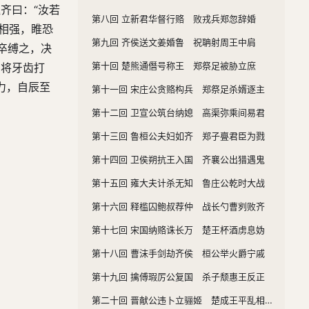
齐曰：“汝若
第八回 立新君华督行赂 败戎兵郑忽辞婚
分相强，睢恐
第九回 齐侯送文姜婚鲁 祝聃射周王中肩
卒缚之，决
第十回 楚熊通僭号称王 郑祭足被胁立庶
，将牙齿打
力，自辰至
第十一回 宋庄公贪赂构兵 郑祭足杀婿逐主
第十二回 卫宣公筑台纳媳 高渠弥乘间易君
第十三回 鲁桓公夫妇如齐 郑子亹君臣为戮
第十四回 卫侯朔抗王入国 齐襄公出猎遇鬼
第十五回 雍大夫计杀无知 鲁庄公乾时大战
第十六回 释槛囚鲍叔荐仲 战长勺曹刿败齐
第十七回 宋国纳赂诛长万 楚王杯酒虏息妫
第十八回 曹沫手剑劫齐侯 桓公举火爵宁戚
第十九回 擒傅瑕厉公复国 杀子颓惠王反正
第二十回 晋献公违卜立骊姬 楚成王平乱相子文