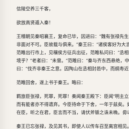
信陵空养三千客，
欲放高贤遁入秦！
王稽朝见秦昭襄王，复命已毕，因进曰：“魏有张禄先
非面对不可。臣故载与俱来。”秦王曰：“诸侯客好为大
范睢出行市上，见穰侯方征兵出征，范睢私问曰：“丞相
境乎？”老者曰：“未曾。”范睢曰：“秦与齐东西悬绝
曰：“伐齐非秦王之意。因陶山在丞相封邑中，而纲寿近
范睢回舍，遂上书于秦王。略曰：
羁旅臣张禄，死罪，死罪！奏闻秦王殿下：臣闻“明主
而有能者亦不得遗弃。今臣待命于下舍，一年于兹矣。
在臣，听之在君，臣言而不当，请伏斧锧之诛未晚。毋
秦王已忘张禄，及见其书，即使人以传车召至离宫相见