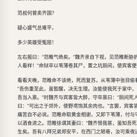
范叔何曾卖齐国？
疑心盛气总难平，
多少英雄受冤屈！
左右报曰：“范睢气绝矣。”魏齐亲自下视，见范睢断胁
人看样！”命狱卒以苇薄卷其尸，置之坑厕间，使宾客
看看天晚，范睢命不该绝，死而复苏，从苇薄中张目偷
“吾伤重至此，虽暂醒，决无生理。汝能使我死于家中，
吾当入禀。”时魏齐与宾客皆大醉，守卒禀曰：“厕间死
曰：“可出之于郊外，使野鸢饱其余肉也。”言罢，宾
痛苦自不必说。范睢命取黄金相谢，又卸下苇薄，付与
以酒食进之。范睢徐谓其妻曰：“魏齐恨我甚，虽知吾
生矣。吾有八拜兄弟郑安平，在西门之陋巷，汝可乘夜