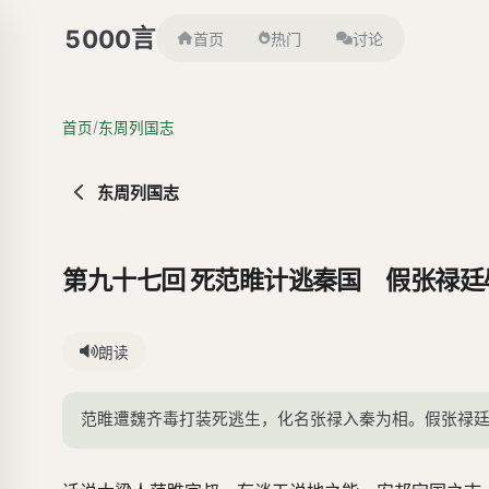
言
5000
首页
热门
讨论
/
首页
东周列国志
东周列国志
第九十七回 死范睢计逃秦国 假张禄廷
朗读
范睢遭魏齐毒打装死逃生，化名张禄入秦为相。假张禄