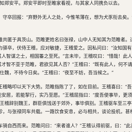
报知郑安平。郑安平即时至睢家看视，与其家人同携负以去。
。守卒回报：“弃野外无人之处，今惟苇薄在，想为犬豕衔去矣。
睢共匿于具茨山。范睢更姓名曰张禄，山中人无知其为范睢者。
为驿卒，伏侍王稽，应对敏捷，王稽爱之。因私问曰：“汝知国
其人智谋之士，相国箠之至死。”言未毕，王稽叹曰：“惜哉！此
其才智不亚于范睢，君欲见其人否？”王稽曰：“既有此人，何不请
仕魏，不待今日矣。”王稽曰：“夜至不妨，吾当候之。”
王稽略叩以天下大势。范睢指陈了了，如在目前。王稽喜曰：“
能安居，若能挈行，实乃至愿。”王稽屈指曰：“度吾使事毕，更
，王稽辞别魏王，群臣俱饯送于郊外，事毕俱别。王稽驱车至三
珍，与张禄同车共载。一路饮食安息，必与相共，谈论投机，甚
骑自西而来。范睢问曰：“来者谁人？”王稽认得前驱，曰：“此