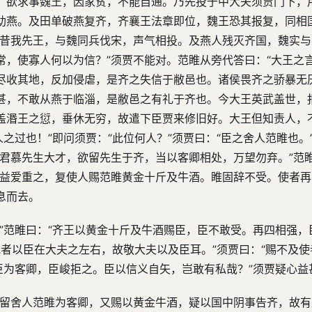
，欲求事魏王，因家贫，不能自通。乃先投于中大夫须贾门下，
助燕。及田单破燕复齐，齐襄王法章即位，魏王恐其报复，同相
“昔我先王，与魏同兵伐宋，声气相投。及燕人残灭齐国，魏实
常，使寡人何以为信？”须贾不能对。范睢从旁代答曰：“大王之
尽收其地，反加侵虐，是齐之失信于敝邑也。诸侯畏齐之骄暴无
甚，不敢从燕于临淄，是敝邑之有礼于齐也。今大王英武盖世，
盖湣王之愆，垂休无穷，故遣下臣贾来修旧好。大王但知责人，
之过也！”即问须贾：“此位何人？”须贾曰：“臣之舍人范睢也。
君慕先生大才，欲留先生于齐，当以客卿相处，万望勿弃。”范睢
王益爱重之，复使人赐范睢黄金十斤及牛酒。睢固辞不受。使者
息而去。
”范睢曰：“齐王以黄金十斤及牛酒赐臣，臣不敢受。再四相强，
或者以臣在大夫之左右，故敬大夫以及臣耳。”须贾曰：“赐不及
臣为客卿，臣峻拒之。臣以信义自矢，岂敢有私哉？”须贾疑心益
欲留舍人范睢为客卿，又赐以黄金牛酒，疑以国中阴事告齐，故有