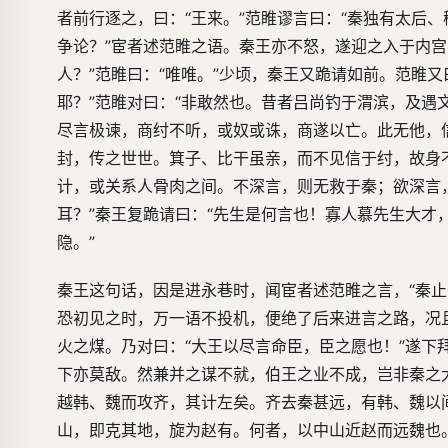
者前行逐之，曰：“王来。”范睢谬言曰：“秦独有太后
争论？”宦者述范睢之语。秦王亦不怒，遂迎之入于内
人？”范睢曰：“唯唯。”少顷，秦王又跪请如前。范睢又
耶？”范睢对曰：“非敢然也。昔者吕尚钓于渭滨，及
尽言极谏，商纣不听，或奴或诛，商遂以亡。此无他，
封，传之世世。箕子、比干虽亲，而不见信于纣，故身
计，或关系人骨肉之间。不深言，则无救于秦；欲深言
耳？”秦王复跪请曰：“先生是何言也！寡人慕先生大
隐。”
秦王这句话，因是进永巷时，闻宦者述范睢之言，“秦
恐初见之时，万一语不投机，便绝了后来进言之路，况
火之煤。乃对曰：“大王以尽言命臣，臣之愿也！”遂下
下亦莫敌。然兼并之谋不就，伯王之业不成，岂非秦之大
越韩、魏而攻齐，其计左矣。齐去秦甚远，有韩、魏以
山，即克其地，旋为赵有。何者，以中山近赵而远魏也