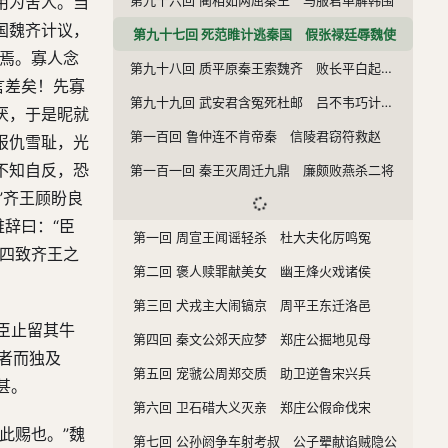
用为舍人。当
国魏齐计议，
第九十七回 死范睢计逃秦国 假张禄廷辱魏使
与焉。寡人念
第九十八回 质平原秦王索魏齐 败长平白起坑赵卒
言差矣！先寡
第九十九回 武安君含冤死杜邮 吕不韦巧计归异人
厌，于是昵就
第一百回 鲁仲连不肯帝秦 信陵君窃符救赵
报仇雪耻，光
不知自反，恐
第一百一回 秦王灭周迁九鼎 廉颇败燕杀二将
”齐王顾盼良
辞曰：“臣
第一回 周宣王闻谣轻杀 杜大夫化厉鸣冤
再四致齐王之
第二回 褒人赎罪献美女 幽王烽火戏诸侯
第三回 犬戎主大闹镐京 周平王东迁洛邑
臣止留其牛
第四回 秦文公郊天应梦 郑庄公掘地见母
使者而独及
第五回 宠虢公周郑交质 助卫逆鲁宋兴兵
甚。
第六回 卫石碏大义灭亲 郑庄公假命伐宋
此赐也。”魏
第七回 公孙阏争车射考叔 公子翚献谄贼隐公