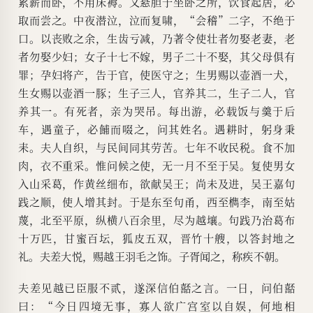
累薪而卧，不用床褥。又悬胆于坐卧之所，饮食起居，必
取而尝之。中夜潜泣，泣而复啸，“会稽”二字，不绝于
口。以丧败之余，生齿亏减，乃著令使壮者勿娶老妻，老
者勿娶少妇；女子十七不嫁，男子二十不娶，其父母俱有
罪；孕妇将产，告于官，使医守之；生男赐以壶酒一犬，
生女赐以壶酒一豚；生子三人，官养其二，生子二人，官
养其一。有死者，亲为哭吊。每出游，必载饭与羹于后
车，遇童子，必餔而啜之，问其姓名。遇耕时，躬身秉
耒。夫人自织，与民间同其劳苦。七年不收民税。食不加
肉，衣不重采。惟问候之使，无一月不至于吴。复使男女
入山采葛，作黄丝细布，欲献吴王；尚未及进，吴王嘉句
践之顺，使人增其封。于是东至句甬，西至檇李，南至姑
蔑，北至平原，纵横八百余里，尽为越壤。句践乃治葛布
十万匹，甘蜜百坛，狐皮五双，晋竹十艘，以答封地之
礼。夫差大悦，赐越王羽毛之饰。子胥闻之，称疾不朝。
夫差见越已臣服不贰，遂深信伯嚭之言。一日，问伯嚭
曰：“今日四境无事，寡人欲广宫室以自娱，何地相