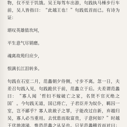
物，仅不至于饥饿。吴王每驾车出游，句践执马棰步行车
前，吴人皆指曰：“此越王也！”句践低首而已。有诗为
证：
堪叹英雄值坎坷，
平生意气尽销磨。
魂离故苑归应少，
恨满长江泪转多。
句践在石室二月，范蠡朝夕侍侧，寸步不离。忽一日，夫
差召句践入见，句践跪伏于前，范蠡立于后。夫差谓范蠡
曰：“寡人闻‘哲妇不嫁破亡之家，名贤不官灭绝之
国’。今句践无道，国已将亡，子君臣并为奴仆，羁囚一
室，岂不鄙乎？寡人欲赦子之罪，子能改过自新，弃越归
吴，寡人必当重用。去忧患而取富贵，子意何如？”时越
王伏地流涕，惟恐范蠡之从吴也。只见范蠡稽首而对曰：