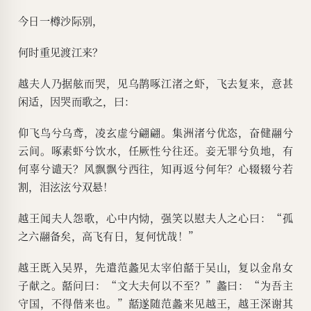
今日一樽沙际别，
何时重见渡江来？
越夫人乃据舷而哭，见乌鹊啄江渚之虾，飞去复来，意甚
闲适，因哭而歌之，曰：
仰飞鸟兮乌鸢，凌玄虚兮翩翩。集洲渚兮优恣，奋健翮兮
云间。啄素虾兮饮水，任厥性兮往还。妾无罪兮负地，有
何辜兮谴天？风飘飘兮西往，知再返兮何年？心辍辍兮若
割，泪泫泫兮双悬！
越王闻夫人怨歌，心中内恸，强笑以慰夫人之心曰：“孤
之六翮备矣，高飞有日，复何忧哉！”
越王既入吴界，先遣范蠡见太宰伯嚭于吴山，复以金帛女
子献之。嚭问曰：“文大夫何以不至？”蠡曰：“为吾主
守国，不得偕来也。”嚭遂随范蠡来见越王，越王深谢其