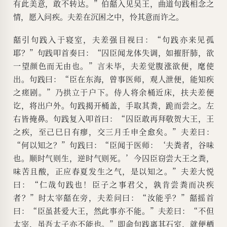
有此美意，敢不转达。”伯嚭入见吴王，曲道句践相念之
情，愿入问疾。夫差在沉困之中，怜其意而许之。
嚭引句践入于寝室，夫差强目视曰：“句践亦来见孤
耶？”句践叩首奏曰：“囚臣闻龙体失调，如摧肝肺，欲
一望颜色而无由也。”言未毕，夫差觉腹涨欲便，麾使
出。句践曰：“臣在东海，曾事医师，观人泄便，能知疾
之瘥剧。”乃拱立于户下。侍人将余桶近床，扶夫差便
讫，将出户外。句践揭开桶盖，手取其粪，跪而尝之。左
右皆掩鼻。句践复入叩首曰：“囚臣敢再拜敬贺大王，王
之疾，至己巳日有瘳，交三月壬申全愈矣。”夫差曰：
“何以知之？”句践曰：“臣闻于医师：‘夫粪者，谷味
也。顺时气则生，逆时气则死。’今囚臣窃尝大王之粪，
味苦且酸，正应春夏发生之气，是以知之。”夫差大悦
曰：“仁哉句践也！臣子之事君父，孰肯尝粪而决疾
者？”时太宰嚭在旁，夫差问曰：“汝能乎？”嚭摇首
曰：“臣虽甚爱大王，然此事亦不能。”夫差曰：“不但
太宰，虽吾太子亦不能也。”即命句践离其石室，就便栖