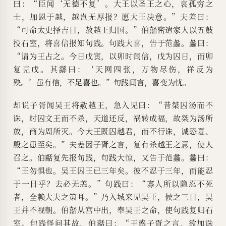
曰：“臣闻‘无德不复’。大王以圣王之心，哀孤穷之
士，加恩于越，越岂无厚报？愿大王决意。”夫差曰：
“可命太史择吉日，赦越王归国。”伯嚭密遣家人以五鼓
投石室，将喜信报知句践。句践大喜，告于范蠡。蠡曰：
“请为王占之。今日戊寅，以卯时闻信，戊为囚日，而卯
复克戊。其繇曰：‘天网四张，万物尽伤，祥反为
殃。’虽有信，不足喜也。”句践闻言，喜变为忧。
却说子胥闻吴王将赦越王，急入见曰：“昔桀囚汤而不
诛，纣囚文王而不杀，天道还反，祸转成福，故桀为汤所
放，商为周所灭。今大王既囚越君，而不行诛，诚恐夏、
殷之患至矣。”夫差因子胥之言，复有杀越王之意，使人
召之。伯嚭复先报句践，句践大惊，又告于范蠡。蠡曰：
“王勿惧也。吴王囚王已三年矣。彼不忍于三年，而能忍
于一日乎？去必无恙。”句践曰：“寡人所以隐忍不死
者，全赖大夫之策耳。”乃入城来见吴王，候之三日，吴
王并不视朝。伯嚭从宫中出，奉吴王之命，使句践复归石
室。句践怪问其故，伯嚭曰：“王惑子胥之言，欲加诛