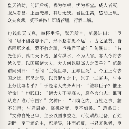
皇天祐助，前沉后扬。祸为德根，忧为福堂。威人者灭，
服从者昌。王虽淹滞，其后无殃。君臣生离，感动上皇。
众夫哀悲，莫不感伤！臣请荐脯，行酒二觞。
句践仰天叹息，举杯垂涕，默无所言。范蠡进曰：“臣
闻‘居不幽者志不广，形不愁者思不远’。古之圣贤，皆
遇困厄之难，蒙不赦之耻，岂独君王哉？”句践曰：“昔
尧任舜、禹而天下治，虽有洪水，不为大害。寡人今将去
越入吴，以国属诸大夫，大夫何以慰寡人之望乎？”范蠡
谓同列曰：“吾闻‘主忧臣辱，主辱臣死’。今主上有去
国之忧，臣吴之辱，以吾浙东之士，岂无一二豪杰，与主
上分忧辱者乎？”于是诸大夫齐声曰：“谁非臣子？惟王
所命！”句践曰：“诸大夫不弃寡人，愿各言尔志：谁可
从难？谁可守国？”文种曰：“四境之内，百姓之事，蠡
不如臣；与君周旋，临机应变，臣不如蠡。”范蠡曰：
“文种自处已审，主公以国事委之，可使耕战足备，百姓
亲睦。至于辅危主，忍垢辱，往而必反，与君复仇者，臣