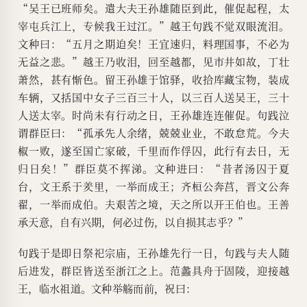
“吴王已班师矣。遣大夫王孙雄随臣到此，催促起程，太
宰屯兵江上，专候我王过江。”越王句践不觉双眼流泪。
文种曰：“五月之期迫矣！王宜速归，料理国事，不必为
无益之悲。”越王乃收泪，回至越都，见市井如故，丁壮
萧然，甚有惭色。留王孙雄于馆驿，收拾库藏宝物，装成
车辆，又括国中女子三百三十人，以三百人送吴王，三十
人送太宰。时尚未有行动之日，王孙雄连连催促。句践泣
谓群臣曰：“孤承先人余绪，兢兢业业，不敢怠荒。今夫
椒一败，遂至国亡家破，千里而作俘囚，此行有去日，无
归日矣！”群臣莫不挥涕。文种进曰：“昔者汤囚于夏
台，文王系于羑里，一举而成王；齐桓公奔莒，晋文公奔
翟，一举而成伯。夫艰苦之境，天之所以开王伯也。王善
承天意，自有兴期，何必过伤，以自损其志乎？”
句践于是即日祭祀宗庙，王孙雄先行一日，句践与夫人随
后进发，群臣皆送至浙江之上。范蠡具舟于固陵，迎接越
王，临水祖道。文种举觞而前，祝曰：