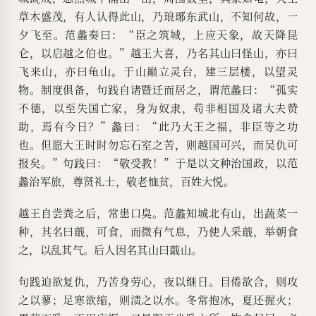
草木盛茂，有人认得此山，乃琅琊东武山，不知何故，一
夕飞至。范蠡奏曰：“臣之筑城，上应天象，故天降昆
仑，以启越之伯也。”越王大喜，乃名其山曰怪山，亦曰
飞来山，亦曰龟山。于山巅立灵台，建三层楼，以望灵
物。制度俱备，句践自诸暨迁而居之，谓范蠡曰：“孤实
不德，以至失国亡家，身为奴隶，苟非相国及诸大夫赞
助，焉有今日？”蠡曰：“此乃大王之福，非臣等之功
也。但愿大王时时勿忘石室之苦，则越国可兴，而吴仇可
报矣。”句践曰：“敬受教！”于是以文种治国政，以范
蠡治军旅，尊贤礼士，敬老恤贫，百姓大悦。
越王自尝粪之后，常患口臭。范蠡知城北有山，出蔬菜一
种，其名曰蕺，可食，而微有气息，乃使人采蕺，举朝食
之，以乱其气。后人因名其山曰蕺山。
句践迫欲复仇，乃苦身劳心，夜以继日。目倦欲合，则攻
之以蓼；足寒欲缩，则渍之以水。冬常抱冰，夏还握火；