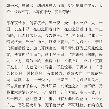
朝采木，暮采木，朝朝暮暮入山曲，穷岩绝壑徒往复。天
不生兮地不育，木客何辜兮，受此劳酷？
每深夜长歌，闻者凄绝。忽一夜，天生神木一双，大二十
围，长五十寻，在山之阳者曰梓，在山之阴者曰楠。木工
惊睹，以为目未经见，奔告越王。群臣皆贺曰：“此大王
精诚格天，故天生神木，以慰王衷也。”句践大喜，亲往
设祭而后伐之。加以琢削磨砻，用丹青错画为五采龙蛇之
文，使文种浮江而至，献于吴王曰：“东海贱臣句践，赖
大王之力，窃为小殿，偶得巨材，不敢自用，敢因下吏献
于左右。”夫差见木材异常，不胜惊喜。子胥谏曰：“昔
桀起灵台，纣起鹿台，穷竭民力，遂致灭亡。句践欲害
吴，故献此木，王勿受之。”夫差曰：“句践得此良材，
不自用而献于寡人，乃其好意，奈何逆之？”遂不听，乃
将此木建姑苏之台。三年聚材，五年方成，高三百丈，广
八十四丈，登台望彻二百里。旧有九曲径以登山，至是更
广之。百姓昼夜并作，死于疲劳者，不可胜数。有梁伯龙