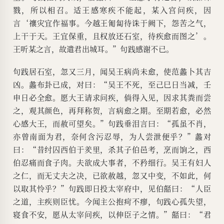
戮，所以相召。适王感寒疾不能起，某入宫问疾，因
言‘禳灾宜作福事。今越王匍匐待诛于阙下，怨苦之气，
上干于天。王宜保重，且权放还石室，待疾愈而图之’。
王听某之言，故遣君出城耳。”句践感谢不已。
句践居石室，忽又三月，闻吴王病尚未愈，使范蠡卜其吉
凶。蠡布卦已成，对曰：“吴王不死，至己巳日当减，壬
申日必全愈。愿大王请求问疾，倘得入见，因求其粪而尝
之，观其颜色，再拜称贺，言病愈之期。至期若愈，必然
心感大王，而赦可望矣。”句践垂泪言曰：“孤虽不肖，
亦曾南面为君，奈何含污忍辱，为人尝泄便乎？”蠡对
曰：“昔纣囚西伯于羑里，杀其子伯邑考，烹而饷之，西
伯忍痛而食子肉。夫欲成大事者，不矜细行。吴王有妇人
之仁，而无丈夫之决，已欲赦越，忽又中变，不如此，何
以取其怜乎？”句践即日投太宰府中，见伯嚭曰：“人臣
之道，主疾则臣忧。今闻主公抱疴不瘳，句践心孤失望，
寝食不安，愿从太宰问疾，以伸臣子之情。”嚭曰：“君