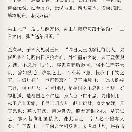
传德无极。延寿万岁，长保吴国。四海咸承，诸侯宾服。
觞酒既升，永受万福！
吴王大悦，是日尽醉方休，命王孙雄送句践于客馆：“三
日之内，孤当送尔归国。”
至次早，子胥入见吴王曰：“昨日大王以客礼待仇人，果
何见也？句践内怀虎狼之心，外饰温恭之貌，大王爱须臾
之谀，不虑后日之患，弃忠直而听谗言，溺小仁而养大
仇，譬如纵毛于炉炭之上，而幸其不焦，投卵于千钧之
下，而望其必全，岂可得耶？”吴王咈然曰：“寡人卧疾
三月，相国并无一好言相慰，是相国之不忠也；不进一好
物相送，是相国之不仁也。为人臣不仁不忠，要他何用！
越王弃其国家，千里来归寡人，献其货财，身为奴婢，是
其忠也；寡人有疾，亲为尝粪，略无怨恨之心，是其仁
也。寡人若徇相国私意，诛此善士，皇天必不佑寡人
矣。”子胥曰：“王何言之相反也。夫虎卑其势，将有击