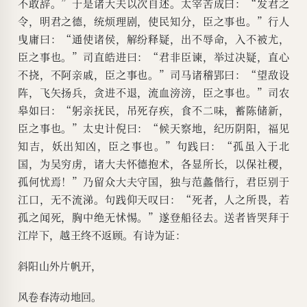
不敢辞。”于是诸大夫以次自述。太宰苦成曰：“发君之
令，明君之德，统烦理剧，使民知分，臣之事也。”行人
曳庸曰：“通使诸侯，解纷释疑，出不辱命，入不被尤，
臣之事也。”司直皓进曰：“君非臣谏，举过决疑，直心
不挠，不阿亲戚，臣之事也。”司马诸稽郢曰：“望敌设
阵，飞矢扬兵，贪进不退，流血滂滂，臣之事也。”司农
皋如曰：“躬亲抚民，吊死存疾，食不二味，蓄陈储新，
臣之事也。”太史计倪曰：“候天察地，纪历阴阳，福见
知吉，妖出知凶，臣之事也。”句践曰：“孤虽入于北
国，为吴穷虏，诸大夫怀德抱术，各显所长，以保社稷，
孤何忧焉！”乃留众大夫守国，独与范蠡偕行，君臣别于
江口，无不流涕。句践仰天叹曰：“死者，人之所畏，若
孤之闻死，胸中绝无怵惕。”遂登船径去。送者皆哭拜于
江岸下，越王终不返顾。有诗为证：
斜阳山外片帆开，
风卷春涛动地回。