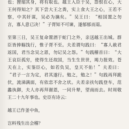
也；狸缩其身，将有取也。越王入臣于吴，怨恨在心，大
王何得知之？其下尝大王之粪，实上食大王之心，王若不
察，中其奸谋，吴必为擒矣。”吴王曰：“相国置之勿
言，寡人意已决！”子胥知不可谏，遂郁郁而退。
至第三日，吴王复命置酒于蛇门之外，亲送越王出城。群
臣皆捧觞饯行，惟子胥不至。夫差谓句践曰：“寡人赦君
返国，君当念吴之恩，勿记吴之怨。”句践稽首曰：“大
王哀臣孤穷，使得生还故国，当生生世世，竭力报效。苍
天在上，实鉴臣心，如若负吴，皇天不佑！”夫差曰：
“君子一言为定，君其遂行。勉之，勉之！”句践再拜跪
伏，流涕满面，有依恋不舍之状。夫差亲扶句践登车，范
蠡执御，夫人亦再拜谢恩，一同升辇，望南而去。时周敬
王二十九年事也。史臣有诗云：
越王已作釜中鱼，
岂料残生出会稽？