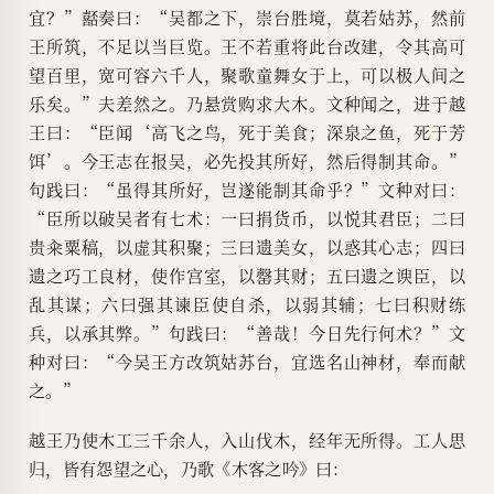
宜？”嚭奏曰：“吴都之下，崇台胜境，莫若姑苏，然前
王所筑，不足以当巨览。王不若重将此台改建，令其高可
望百里，宽可容六千人，聚歌童舞女于上，可以极人间之
乐矣。”夫差然之。乃悬赏购求大木。文种闻之，进于越
王曰：“臣闻‘高飞之鸟，死于美食；深泉之鱼，死于芳
饵’。今王志在报吴，必先投其所好，然后得制其命。”
句践曰：“虽得其所好，岂遂能制其命乎？”文种对曰：
“臣所以破吴者有七术：一曰捐货币，以悦其君臣；二曰
贵籴粟稿，以虚其积聚；三曰遗美女，以惑其心志；四曰
遗之巧工良材，使作宫室，以罄其财；五曰遗之谀臣，以
乱其谋；六曰强其谏臣使自杀，以弱其辅；七曰积财练
兵，以承其弊。”句践曰：“善哉！今日先行何术？”文
种对曰：“今吴王方改筑姑苏台，宜选名山神材，奉而献
之。”
越王乃使木工三千余人，入山伐木，经年无所得。工人思
归，皆有怨望之心，乃歌《木客之吟》曰：