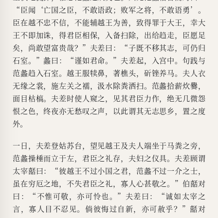
“臣闻‘亡国之臣，不敢语政；败军之将，不敢语勇’。
臣在越不忠不信，不能辅越王为善，致得罪于大王，幸大
王不即加诛，得君臣相保，入备扫除，出给趋走，臣愿足
矣，尚敢望富贵哉？”夫差曰：“子既不移其志，可仍归
石室。”蠡曰：“谨如君命。”夫差起，入宫中。句践与
范蠡趋入石室。越王服犊鼻，著樵头，斫锉养马。夫人衣
无缘之裳，施左关之襦，汲水除粪洒扫。范蠡拾薪炊爨，
面目枯槁。夫差时使人窥之，见其君臣力作，绝无几微怨
恨之色，终夜亦无愁叹之声，以此谓其无志思乡，置之度
外。
一日，夫差登姑苏台，望见越王及夫人端坐于马粪之旁，
范蠡操棰而立于左，君臣之礼存，夫妇之仪具。夫差顾谓
太宰嚭曰：“彼越王不过小国之君，范蠡不过一介之士，
虽在穷厄之地，不失君臣之礼，寡人心甚敬之。”伯嚭对
曰：“不惟可敬，亦可怜也。”夫差曰：“诚如太宰之
言，寡人目不忍见。倘彼悔过自新，亦可赦乎？”嚭对