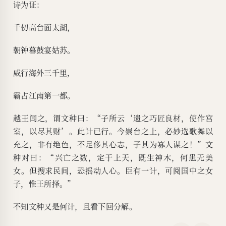
诗为证：
千仞高台面太湖，
朝钟暮鼓宴姑苏。
威行海外三千里，
霸占江南第一都。
越王闻之，谓文种曰：“子所云‘遗之巧匠良材，使作宫
室，以尽其财’。此计已行。今崇台之上，必妙选歌舞以
充之，非有绝色，不足侈其心志，子其为寡人谋之！”文
种对曰：“兴亡之数，定于上天，既生神木，何患无美
女。但搜求民间，恐摇动人心。臣有一计，可阅国中之女
子，惟王所择。”
不知文种又是何计，且看下回分解。