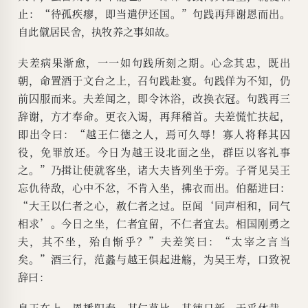
止：“待孤疾瘳，即当遣伊还国。”句践再拜谢恩而出。
自此僦居民舍，执牧养之事如故。
夫差病果渐愈，一一如句践所刻之期。心念其忠，既出
朝，命置酒于文台之上，召句践赴宴。句践佯为不知，仍
前囚服而来。夫差闻之，即令沐浴，改换衣冠。句践再三
辞谢，方才奉命。更衣入谒，再拜稽首。夫差慌忙扶起，
即出令曰：“越王仁德之人，焉可久辱！寡人将释其囚
役，免罪放还。今日为越王设北面之坐，群臣以客礼事
之。”乃揖让使就客坐，诸大夫皆列坐于旁。子胥见吴王
忘仇待敌，心中不忿，不肯入坐，拂衣而出。伯嚭进曰：
“大王以仁者之心，赦仁者之过。臣闻‘同声相和，同气
相求’。今日之坐，仁者宜留，不仁者宜去。相国刚勇之
夫，其不坐，殆自惭乎？”夫差笑曰：“太宰之言当
矣。”酒三行，范蠡与越王俱起进觞，为吴王寿，口致祝
辞曰：
皇王在上，恩播阳春。其仁莫比，其德日新。于乎休哉，