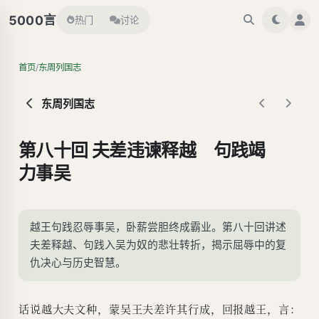
言
5000
热门
讨论
/
首页
东周列国志
东周列国志
第八十回 夫差违谏释越 句践竭
力事吴
越王句践忍辱事吴，卧薪尝胆终成霸业。第八十回讲述
夫差释越、句践入吴为奴的悲壮转折，揭示屈辱中的复
仇决心与历史智慧。
话说越大夫文种，蒙吴王夫差许其行成，回报越王，言：