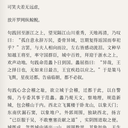
可笑夫差无远虑，
放开罗网纵鲸鲵。
句践回至浙江之上，望见隔江山川重秀，天地再清，乃叹
曰：“孤自意永辞万民，委骨异域，岂期复得返国而奉祀
乎？”言罢，与夫人相向而泣，左右皆感动流泪。文种早
知越王将至，率守国群臣，城中百姓，拜迎于浙水之上，
欢声动地。句践命范蠡卜日到国。蠡屈指曰：“异哉，王
之择日也，无如来日最吉，王宜疾趋以应之。”于是策马
飞舆，星夜还都。告庙临朝，都不必叙。
句践心念会稽之耻，欲立城于会稽，迁都于此，以自警
惕，乃专委其事于范蠡。蠡乃观天文，察地理，规造新
城，包会稽山于内。西北立飞翼楼于卧龙山，以象天门；
东南伏漏石窦，以象地户。外郭周围，独缺西北，扬言
“已臣服于吴，不敢壅塞贡献之道”，实阴图进取之便。
城既成，忽然城中涌出一山，周围数里，其象如龟，天生