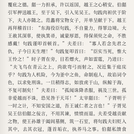
覆庇之德。嚭一力担承，许以返国，越王之心稍安。伯嚭
引军押送越王，至于吴下，引入见吴王。句践肉袒伏于阶
下，夫人亦随之。范蠡将宝物女子，开单呈献于下。越王
再拜稽首曰：“东海役臣句践，不自量力，得罪边境。大
王赦其深辜，使执箕帚，诚蒙厚恩，得保须臾之命，不胜
感戴！句践谨叩首顿首。”夫差曰：“寡人若念先君之
仇，子今日无生理！”句践复叩首曰：“臣实当死，惟大
王怜之！”时子胥在旁，目若熛火，声如雷霆，乃进曰：
“夫飞鸟在青云之上，尚欲弯弓而射之，况近集于庭庑
乎？句践为人机险，今为釜中之鱼，命制庖人，故谄词令
色，以求免刑诛。一旦稍得志，如放虎于山，纵鲸于海，
不复可制矣！”夫差曰：“孤闻诛降杀服，祸及三世。孤
非爱越而不诛，恐见咎于天耳！”太宰嚭曰：“子胥明于
一时之计，不知安国之道，吾王诚仁者之言也！”子胥见
吴王信伯嚭之佞言，不用其谏，愤愤而退。夫差受越贡献
之物，使王孙雄于阖闾墓侧，筑一石室，将句践夫妇贬入
其中，去其衣冠，蓬首垢衣，执养马之事。伯嚭私馈食