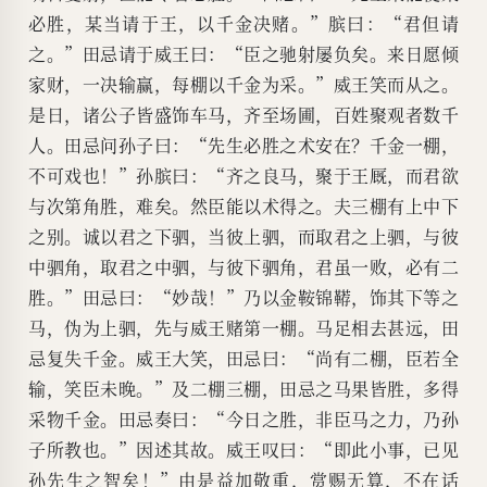
必胜，某当请于王，以千金决赌。”膑曰：“君但请
之。”田忌请于威王曰：“臣之驰射屡负矣。来日愿倾
家财，一决输赢，每棚以千金为采。”威王笑而从之。
是日，诸公子皆盛饰车马，齐至场圃，百姓聚观者数千
人。田忌问孙子曰：“先生必胜之术安在？千金一棚，
不可戏也！”孙膑曰：“齐之良马，聚于王厩，而君欲
与次第角胜，难矣。然臣能以术得之。夫三棚有上中下
之别。诚以君之下驷，当彼上驷，而取君之上驷，与彼
中驷角，取君之中驷，与彼下驷角，君虽一败，必有二
胜。”田忌曰：“妙哉！”乃以金鞍锦鞯，饰其下等之
马，伪为上驷，先与威王赌第一棚。马足相去甚远，田
忌复失千金。威王大笑，田忌曰：“尚有二棚，臣若全
输，笑臣未晚。”及二棚三棚，田忌之马果皆胜，多得
采物千金。田忌奏曰：“今日之胜，非臣马之力，乃孙
子所教也。”因述其故。威王叹曰：“即此小事，已见
孙先生之智矣！”由是益加敬重，赏赐无算，不在话