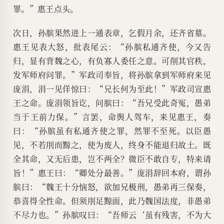
罪。”惠王点头。
次日，孙膑果然进上一通表章，乞假月余，还齐省墓。
惠王见表大怒，批表尾云：“孙膑私通齐使，今又告
归，显有背魏之心，有负寡人委任之意。可削其官秩，
发军师府问罪。”军政司奉旨，将孙膑拿到军师府来见
庞涓，涓一见佯惊曰：“兄长何为至此！”军政司宣惠
王之命。庞涓领旨讫，问膑曰：“吾兄受此奇冤，愚弟
当于王前力保。”言罢，命舆人驾车，来见惠王，奏
曰：“孙膑虽有私通齐使之罪，然罪不至死。以臣愚
见，不若刖而黥之，使为废人，终身不能退归故土。既
全其命，又无后患，岂不两全？微臣不敢自专，特来请
旨！”惠王曰：“卿处分最善。”庞涓辞回本府，谓孙
膑曰：“魏王十分恼怒，欲加兄极刑，愚弟再三保奏，
恭喜得全性命。但须刖足黥面，此乃魏国法度，非愚弟
不尽力也。”孙膑叹曰：“吾师云‘虽有残害，不为大