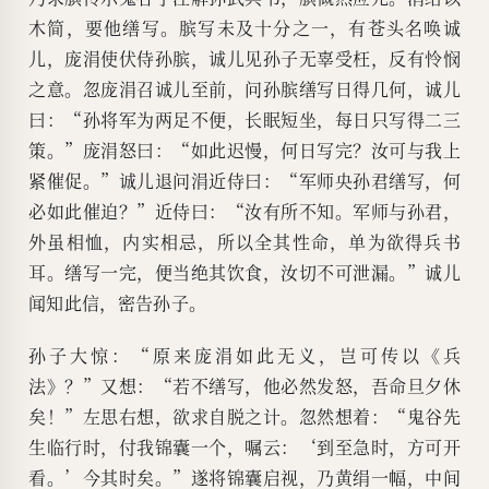
木简，要他缮写。膑写未及十分之一，有苍头名唤诚
儿，庞涓使伏侍孙膑，诚儿见孙子无辜受枉，反有怜悯
之意。忽庞涓召诚儿至前，问孙膑缮写日得几何，诚儿
曰：“孙将军为两足不便，长眠短坐，每日只写得二三
策。”庞涓怒曰：“如此迟慢，何日写完？汝可与我上
紧催促。”诚儿退问涓近侍曰：“军师央孙君缮写，何
必如此催迫？”近侍曰：“汝有所不知。军师与孙君，
外虽相恤，内实相忌，所以全其性命，单为欲得兵书
耳。缮写一完，便当绝其饮食，汝切不可泄漏。”诚儿
闻知此信，密告孙子。
孙子大惊：“原来庞涓如此无义，岂可传以《兵
法》？”又想：“若不缮写，他必然发怒，吾命旦夕休
矣！”左思右想，欲求自脱之计。忽然想着：“鬼谷先
生临行时，付我锦囊一个，嘱云：‘到至急时，方可开
看。’今其时矣。”遂将锦囊启视，乃黄绢一幅，中间