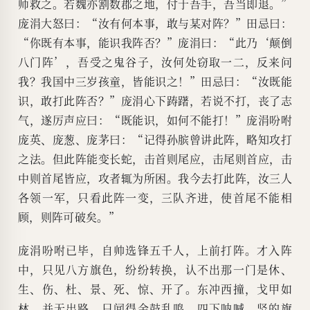
师救之。若魏亦割数郡之地，付于吾手，吾当即退。”
庞涓大怒曰：“汝有何本事，敢与某对阵？”田忌曰：
“你既有本事，能识我阵否？”庞涓曰：“此乃‘颠倒
八门阵’，吾受之鬼谷子，汝何处窃取一二，反来问
我？我国中三岁孩童，皆能识之！”田忌曰：“汝既能
识，敢打此阵否？”庞涓心下踌躇，若说不打，丧了志
气，遂厉声应曰：“既能识，如何不能打！”庞涓吩咐
庞英、庞葱、庞茅曰：“记得孙膑曾讲此阵，略知攻打
之法。但此阵能变长蛇，击首则尾应，击尾则首应，击
中则首尾皆应，攻者辄为所困。我今去打此阵，汝三人
各领一军，只看此阵一变，三队齐进，使首尾不能相
顾，则阵可破矣。”
庞涓吩咐已毕，自帅选锋五千人，上前打阵。才入阵
中，只见八方旗色，纷纷转换，认不出那一门是休、
生、伤、杜、景、死、惊、开了。东冲西撞，戈甲如
林，并无出路。只闻得金鼓乱鸣，四下呐喊，竖的旗