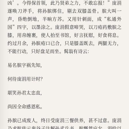
凶’。今得保首领，此乃贤弟之力，不敢忘报！”庞涓
遂唤刀斧手，将孙膑绑住，剔去双膝盖骨。膑大叫一
声，昏绝倒地，半晌方苏。又用针刺面，成“私通外
国”四字，以墨涂之。庞涓假意啼哭，以刀疮药敷膑之
膝，用帛缠裹，使人抬至书馆，好言抚慰，好食将息。
约过月余，孙膑疮口已合，只是膝盖既去，两腿无力，
不能行动，只好盘足而坐。髯翁有诗云：
易名膑字祸先知，
何待庞涓用计时？
堪笑孙君太忠直，
尚因全命感恩私。
孙膑已成废人，终日受庞涓三餐供养，甚不过意。庞涓
乃求膑传示鬼谷子注解孙武兵书，膑慨然应允。涓给以