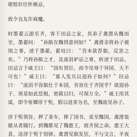
堪恨奸臣怀嫉忌，
致令良友诈疯魔。
时墨翟云游至齐，客于田忌之家，其弟子禽滑从魏而
至，墨翟问：“孙膑在魏得意何如？”禽滑亲将孙子被
刖之事，述于墨翟。翟叹曰：“吾本欲荐膑，反害之
矣。”乃将孙膑之才，及庞涓妒忌之事，转述于田忌。
田忌言于威王曰：“国有贤臣，而令见辱于异国，大不
可也！”威王曰：“寡人发兵以迎孙子如何？”田忌
曰：“庞涓不容膑仕于本国，肯容仕于齐国乎？欲迎孙
子，须是如此恁般，密载以归，可保万全。”威王用其
谋，即令客卿淳于髡，假以进茶为名，至魏欲见孙子。
淳于髡领旨，押了茶车，捧了国书，竟至魏国。禽滑装
做从者随行。到魏都见了魏惠王，致齐侯之命。惠王大
喜，送淳于髡于馆驿。禽滑见膑发狂，不与交言，半夜