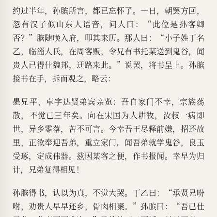
约过半年，孙膑所言，都已忘怀了。一日，朝罢方回，
忽有汉子似山东人语音，问人曰：“此位是孙客卿
否？”膑随唤入府，叩其来历。那人曰：“小子姓丁名
乙，临淄人氏，在周客贩，令兄有书托某送到鬼谷，闻
贵人已得仕魏邦，迂路来此。”说罢，将书呈上。孙膑
接书在手，拆而观之，略云：
愚兄平、卓字达贤弟宾亲览：吾自家门不幸，宗族荡
散，不觉已三年矣。向在宋国为人耕牧，汝叔一病即
世，异乡零落，苦不可言。今幸吾王尽释前嫌，招还故
里，正欲奉迎吾弟，重立家门。闻吾弟就学鬼谷，良玉
受琢，定成伟器。兹因某客之便，作书报闻。幸早为归
计，兄弟复得相见！
孙膑得书，认以为真，不觉大哭。丁乙曰：“承贤兄吩
咐，劝贵人早早还乡，骨肉相聚。”孙膑曰：“吾已仕