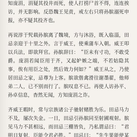
知庞涓，涓疑其投井而死，使人打捞尸首不得，连连挨
访，并无影响。反恐魏王见责，戒左右只将孙膑溺死申
报，亦不疑其投齐也。
再说淳于髠载孙膑离了魏境，方与沐浴，既入临淄，田
忌亲迎于十里之外。言于威王，使乘蒲车入朝。威王叩
以兵法，即欲拜官。孙膑辞曰：“臣未有寸功，不敢受
爵。庞涓若闻臣用于齐，又起妒嫉之端，不若姑隐其
事，俟有用臣之处，然后效力何如？”威王从之，乃使
居田忌之家，忌尊为上客。膑欲偕禽滑往谢墨翟，他师
弟二人，已不别而行了。膑叹息不已。再使人访孙平、
孙卓信息，杳然无闻，方知庞涓之诈。
齐威王暇时，常与宗族诸公子驰射赌胜为乐。田忌马力
不及，屡次失金。一日，田忌引孙膑同至射圃观射。膑
见马力不甚相远，而田忌三棚皆负，乃私谓忌曰：“君
明日复射，臣能令君必胜。”田忌曰：“先生果能使某