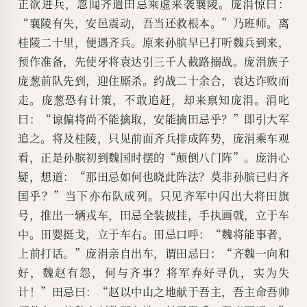
正欲进兵，忽闻齐遣田忌乘虚来袭襄陵。庞涓惊曰：
“襄陵有失，安邑震动，吾当还救根本。”乃班师。离
桂陵二十里，便遇齐兵。原来孙膑早已打听魏兵到来，
预作准备，先使牙将袁达引三千人截路搦战。庞涓族子
庞葱前队先到，迎住厮杀。约战二十余合，袁达诈败而
走。庞葱恐有计策，不敢追赶，却来禀知庞涓。涓叱
曰：“谅偏将尚不能擒取，安能擒田忌乎？”即引大军
追之。将及桂陵，只见前面齐兵排成阵势，庞涓乘车观
看，正是孙膑初到魏国时摆的“颠倒八门阵”。庞涓心
疑，想道：“那田忌如何也晓此阵法？莫非孙膑已归齐
国乎？”当下亦布队成列。只见齐军中闪出大将田旗
号，推出一辆戎车，田忌全装披挂，手执画戟，立于车
中。田婴挺戈，立于车右。田忌口呼：“魏将能事者，
上前打话。”庞涓亲自出车，谓田忌曰：“齐魏一向和
好，魏赵有怨，何与齐事？将军弃好寻仇，实为失
计！”田忌曰：“赵以中山之地献于吾主，吾主命吾帅