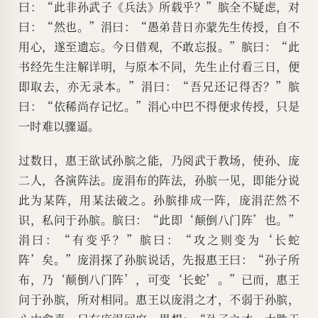
曰：“此非孙武子《兵法》所载乎？”膑全不疑虑，对
曰：“然也。”涓曰：“愚弟昔日亦蒙先生传授，自不
用心，遂至遗忘。今日借观，不敢忘报。”膑曰：“此
书经先生注解详明，与原本不同，先生止付看三日，便
即取去，亦无录本。”涓曰：“吾兄还记得否？”膑
曰：“依稀尚存记忆。”涓心中巴不得便求传授，只是
一时难以骤逼。
过数日，惠王欲试孙膑之能，乃阅武于教场，使孙、庞
二人，各演阵法。庞涓布的阵法，孙膑一见，即能分说
此为某阵，用某法破之。孙膑排成一阵，庞涓茫然不
识，私问于孙膑。膑曰：“此即‘颠倒八门阵’也。”
涓曰：“有变乎？”膑曰：“攻之则变为‘长蛇
阵’矣。”庞涓探了孙膑说话，先报惠王曰：“孙子所
布，乃‘颠倒八门阵’，可变‘长蛇’。”已而，惠王
问于孙膑，所对相同。惠王以庞涓之才，不弱于孙膑，