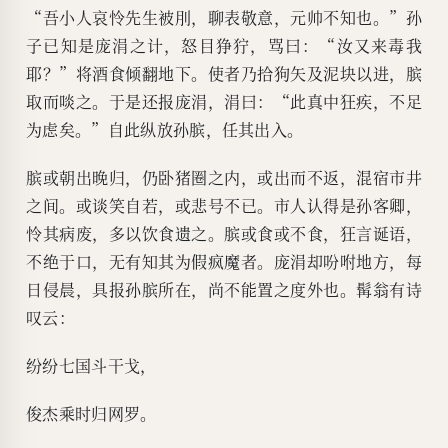
“吾小人哀怜先生被刖，聊表敬意，元帅不知也。”孙
子已知是庞涓之计，怒目狰狞，骂曰：“汝又来毒我
耶？”将酒食倾翻地下。使者乃拾狗矢及泥块以进，膑
取而啖之。于是还报庞涓，涓曰：“此真中狂疾，不足
为虑矣。”自此纵放孙膑，任其出入。
膑或朝出晚归，仍卧猪圈之内，或出而不返，混宿市井
之间。或谈笑自若，或悲号不已。市人认得是孙客卿，
怜其病废，多以饮食遗之。膑或食或不食，狂言诞语，
不绝于口，无有知其为假疯魔者。庞涓却吩咐地方，每
日侵晨，具报孙膑所在，尚不能置之度外也。髯翁有诗
叹云：
纷纷七国斗干戈，
俊杰乘时归网罗。