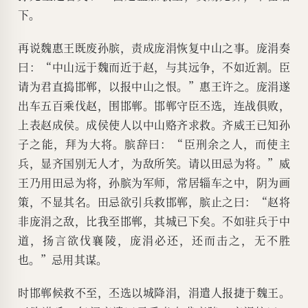
下。
再说魏惠王既废孙膑，责成庞涓恢复中山之事。庞涓奏
曰：“中山远于魏而近于赵，与其远争，不如近割。臣
请为君直捣邯郸，以报中山之恨。”惠王许之。庞涓遂
出车五百乘伐赵，围邯郸。邯郸守臣丕选，连战俱败，
上表赵成侯。成侯使人以中山赂齐求救。齐威王已知孙
子之能，拜为大将。膑辞曰：“臣刑余之人，而使主
兵，显齐国别无人才，为敌所笑。请以田忌为将。”威
王乃用田忌为将，孙膑为军师，常居辎车之中，阴为画
策，不显其名。田忌欲引兵救邯郸，膑止之曰：“赵将
非庞涓之敌，比我至邯郸，其城已下矣。不如驻兵于中
道，扬言欲伐襄陵，庞涓必还，还而击之，无不胜
也。”忌用其谋。
时邯郸候救不至，丕选以城降涓，涓遣人报捷于魏王。