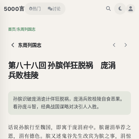
言
5000
热门
讨论
/
首页
东周列国志
东周列国志
第八十八回 孙膑佯狂脱祸 庞涓
兵败桂陵
孙膑识破庞涓诡计佯狂脱祸，庞涓兵败桂陵自食恶果。
看孙庞斗智，经典战国谋略对决引人入胜。
话说孙膑行至魏国，即寓于庞涓府中。膑谢涓举荐之
恩，涓有德色。膑又述鬼谷先生改宾为膑之事，涓惊