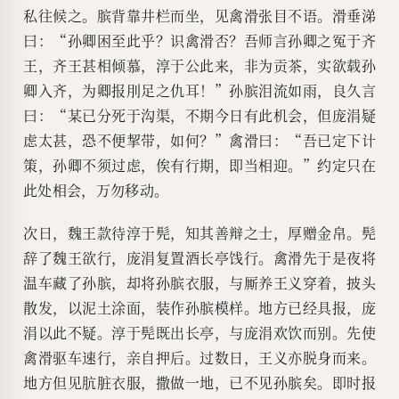
私往候之。膑背靠井栏而坐，见禽滑张目不语。滑垂涕
曰：“孙卿困至此乎？识禽滑否？吾师言孙卿之冤于齐
王，齐王甚相倾慕，淳于公此来，非为贡茶，实欲载孙
卿入齐，为卿报刖足之仇耳！”孙膑泪流如雨，良久言
曰：“某已分死于沟渠，不期今日有此机会，但庞涓疑
虑太甚，恐不便挈带，如何？”禽滑曰：“吾已定下计
策，孙卿不须过虑，俟有行期，即当相迎。”约定只在
此处相会，万勿移动。
次日，魏王款待淳于髡，知其善辩之士，厚赠金帛。髡
辞了魏王欲行，庞涓复置酒长亭饯行。禽滑先于是夜将
温车藏了孙膑，却将孙膑衣服，与厮养王义穿着，披头
散发，以泥土涂面，装作孙膑模样。地方已经具报，庞
涓以此不疑。淳于髡既出长亭，与庞涓欢饮而别。先使
禽滑驱车速行，亲自押后。过数日，王义亦脱身而来。
地方但见肮脏衣服，撒做一地，已不见孙膑矣。即时报