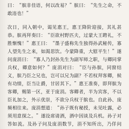
曰：“膑非佳语，何以改易？”膑曰：“先生之命，不
敢违也！”
次日，同入朝中，谒见惠王，惠王降阶迎接，其礼甚
恭。膑再拜奏曰：“臣欲村野匹夫，过蒙大王聘礼，不
胜惭愧！”惠王曰：“墨子盛称先生独得孙武秘传，寡
人望先生之来，如渴思饮。今蒙降重，大慰平生！”遂
问庞涓曰：“寡人乃封孙先生为副军师之职，与卿同掌
兵权，卿意如何？”庞涓对曰：“臣与孙膑，同窗结
义，膑乃臣之兄也，岂可以兄为副？不若权拜客卿，候
有功绩，臣当让爵，甘居其下。”惠王准奏，即拜膑为
客卿，赐第一区，亚于庞涓。客卿者，半为宾客，不以
臣礼加之，外示优崇，不欲分兵权于膑也。自此孙、庞
频相往来。庞涓想道：“孙子既有秘授，未见吐露，必
须用意探之。”遂设席请酒，酒中因谈及兵机。孙子对
答如流。及孙子问及庞涓数节，涓不知所出，乃佯问