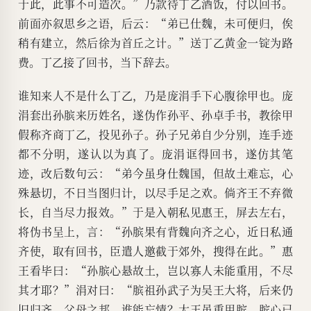
于此，此事不可造次。”乃款待丁乙酒饭，付以回书。
前面亦叙思乡之语，后云：“弟已仕魏，未可便归，俟
稍有建立，然后徐为首丘之计。”送丁乙黄金一锭为路
费。丁乙接了回书，当下辞去。
谁知来人不是什么丁乙，乃是庞涓手下心腹徐甲也。庞
涓套出孙膑来历姓名，遂伪作孙平、孙卓手书，教徐甲
假称齐商丁乙，投见孙子。孙子兄弟自少分别，连手迹
都不分明，遂认以为真了。庞涓诓得回书，遂仿其笔
迹，改后数句云：“弟今虽身仕魏国，但故土难忘，心
殊悬切，不日当图归计，以尽手足之欢。倘齐王不弃微
长，自当尽力报效。”于是入朝私见惠王，屏去左右，
将伪书呈上，言：“孙膑果有背魏向齐之心，近日私通
齐使，取有回书，臣遣人邀截于郊外，搜得在此。”惠
王看毕曰：“孙膑心悬故土，岂以寡人未能重用，不尽
其才耶？”涓对曰：“膑祖孙武子为吴王大将，后来仍
旧归齐。父母之邦，谁能忘情？大王虽重用膑，膑心已