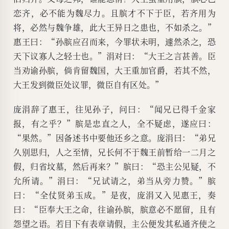
恋齐，必不能为魏尽力。且膑才不下于臣，若齐用为
将，必然与魏争雄，此大王异日之患也，不如杀之。”
惠王曰：“孙膑应召而来，今罪状未明，遽然杀之，恐
天下议寡人之轻士也。”涓对曰：“大王之言甚善。臣
当劝谕孙膑，倘肯留魏国，大王重加官爵，若其不然，
大王发到微臣处议罪，微臣自有区处。”
庞涓辞了惠王，往见孙子，问曰：“闻兄已得千金家
报，有之乎？”膑是忠直之人，全不疑虑，遂应曰：
“果然。”因备述书中要他还乡之意。庞涓曰：“弟兄
久别思归，人之至情，兄长何不于魏王前暂给一二月之
假，归省坟墓，然后再来？”膑曰：“恐主公见疑，不
允所请。”涓曰：“兄试请之，弟当从旁力赞。”膑
曰：“全仗贤弟玉成。”是夜，庞涓又入见惠王，奏
曰：“臣奉大王之命，往谕孙膑，膑意必不愿留，且有
怨望之语。若目下有表章请假，主公便发其私通齐使之