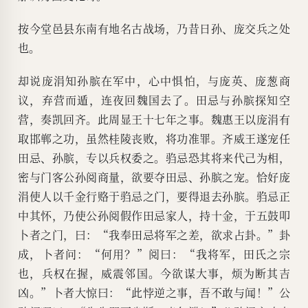
按今堂邑县东南有地名古战场，乃昔日孙、庞交兵之处
也。
却说庞涓知孙膑在军中，心中惧怕，与庞英、庞葱商
议，弃营而遁，连夜回魏国去了。田忌与孙膑探知空
营，奏凯回齐。此周显王十七年之事。魏惠王以庞涓有
取邯郸之功，虽然桂陵丧败，将功准罪。齐威王遂宠任
田忌、孙膑，专以兵权委之。驺忌恐其将来代己为相，
密与门客公孙阅商量，欲要夺田忌、孙膑之宠。恰好庞
涓使人以千金行赂于驺忌之门，要得退去孙膑。驺忌正
中其怀，乃使公孙阅假作田忌家人，持十金，于五鼓叩
卜者之门，曰：“我奉田忌将军之差，欲求占卦。”卦
成，卜者问：“何用？”阅曰：“我将军，田氏之宗
也，兵权在握，威震邻国。今欲谋大事，烦为断其吉
凶。”卜者大惊曰：“此悖逆之事，吾不敢与闻！”公