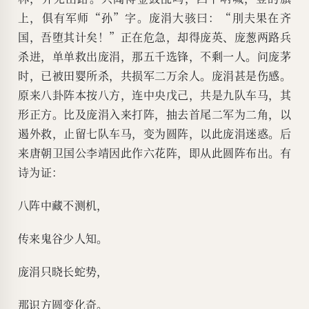
上，俱有军师“孙”字。庞涓大骇曰：“刖夫果在齐
国，吾堕其计矣！”正在危急，却得庞英、庞葱两路兵
杀进，单单救出庞涓，那五千选锋，不剩一人。问庞茅
时，已被田婴所杀，共损军二万余人。庞涓甚是伤感。
原来八卦阵本按八方，连中央戊己，共是九队车马，其
形正方。比及庞涓入来打阵，抽去首尾二军为二角，以
遏外救，止留七队车马，变为圆阵，以此庞涓迷惑。后
来唐朝卫国公李靖因此作六花阵，即从此圆阵布出。有
诗为证：
八阵中藏不测机，
传来鬼谷少人知。
庞涓只晓长蛇势，
那识方圆变化奇。