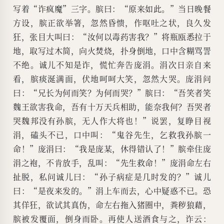
写着“诈疯魔”三字。膑曰：“原来如此。”当日晚餐
方设，膑正欲举箸，忽然昏愦，作呕吐之状，良久发
狂，张目大叫曰：“汝何以毒药害我？”将瓶瓯悉拉于
地，取写过木简，向火焚烧，扑身倒地，口中含糊骂詈
不绝。诚儿不知是诈，慌忙奔告庞涓。涓次日亲自来
看，膑痰涎满面，伏地呵呵大笑，忽然大哭。庞涓问
曰：“兄长为何而笑？为何而哭？”膑曰：“吾笑者笑
魏王欲害我命，吾有十万天兵相助，能奈我何？吾哭者
哭魏邦没有孙膑，无人作大将也！”说罢，复睁目视
涓，磕头不已，口中叫：“鬼谷先生，乞救我孙膑一
命！”庞涓曰：“我是庞某，休得错认了！”膑牵住庞
涓之袍，不肯放手，乱叫：“先生救命！”庞涓命左右
扯脱，私问诚儿曰：“孙子病症是几时发的？”诚儿
曰：“是夜来发的。”涓上车而去，心中疑惑不已。恐
其佯狂，欲试其真伪，命左右拖入猪圈中，粪秽狼藉，
膑被发覆面，倒身而卧。再使人送酒食与之，诈云：