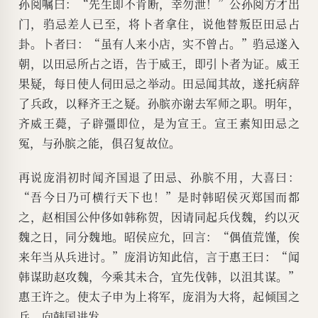
孙阅嘱曰：“先生即不肯断，幸勿泄！”公孙阅方才出
门，驺忌差人已至，将卜者拿住，说他替叛臣田忌占
卦。卜者曰：“虽有人来小店，实不曾占。”驺忌遂入
朝，以田忌所占之语，告于威王，即引卜者为证。威王
果疑，每日使人伺田忌之举动。田忌闻其故，遂托病辞
了兵政，以释齐王之疑。孙膑亦谢去军师之职。明年，
齐威王薨，子辟彊即位，是为宣王。宣王素知田忌之
冤，与孙膑之能，俱召复故位。
再说庞涓初时闻齐国退了田忌、孙膑不用，大喜曰：
“吾今日乃可横行天下也！”是时韩昭侯灭郑国而都
之，赵相国公仲侈如韩称贺，因请同起兵伐魏，约以灭
魏之日，同分魏地。昭侯应允，回言：“偶值荒馑，俟
来年当从兵进讨。”庞涓访知此信，言于惠王曰：“闻
韩谋助赵攻魏，今乘其未合，宜先伐韩，以沮其谋。”
惠王许之。使太子申为上将军，庞涓为大将，起倾国之
兵，向韩国进发。