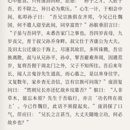
心中愈喜。只有庞涓回府，思想：“孙子之才，大胜于
吾，若不除之，异日必为欺压。”心生一计，于相会中
间，私叩孙子曰：“吾兄宗族俱在齐邦，今兄已仕魏
国，何不遣人迎至此间，同享富贵？”孙膑垂泪言曰：
“子虽与吾同学，未悉吾家门之事也。吾四岁丧母，九
岁丧父，育于叔父孙乔身畔。叔父仕于齐康公为大夫。
及田太公迁康公于海上，尽逐其故臣，多所诛戮，吾宗
族离散，叔与从兄孙平、孙卓，挈吾避难奔周，因遇荒
岁，复将吾佣于周北门之外，父子不知所往。吾后来年
长，闻人言鬼谷先生道高，而心慕之，是以单身往学。
又复数年，家乡杳无音信，岂有宗族可问哉？”庞涓复
问曰：“然则兄长亦还忆故乡坟墓否？”膑曰：“人非
草木，能忘本原？先生于吾临行，亦言‘功名终在故
土’。今已作魏臣，此话不须提起矣。”庞涓探了口
气，佯应曰：“兄长之言甚当，大丈夫随地立功，何必
故乡也？”