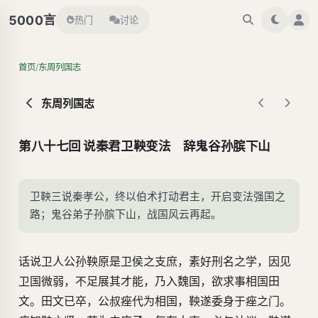
言
5000
热门
讨论
/
首页
东周列国志
东周列国志
第八十七回 说秦君卫鞅变法 辞鬼谷孙膑下山
卫鞅三说秦孝公，终以伯术打动君主，开启变法强国之
路；鬼谷弟子孙膑下山，战国风云再起。
话说卫人公孙鞅原是卫侯之支庶，素好刑名之学，因见
卫国微弱，不足展其才能，乃入魏国，欲求事相国田
文。田文已卒，公叔痤代为相国，鞅遂委身于痤之门。