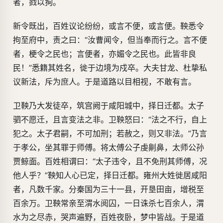
者，戮以狥。
新令既出，百姓议论纷纷，或言不便，或言便。鞅悉令
拘至府中，责之曰：“汝曹闻令，但当奉而行之。言不便
者，梗令之民也；言便者，亦媚令之民也。此皆非良
民！”悉籍其姓名，徙于边境为戍卒。大夫甘龙、杜挚私
议新法，斥为庶人。于是道路以目相视，不敢有言。
卫鞅乃大发徒卒，筑宫阙于咸阳城中，择日迁都。太子
驷不愿迁，且言变法之非。卫鞅怒曰：“法之不行，自上
犯之。太子君嗣，不可加刑；若赦之，则又非法。”乃言
于孝公，坐其罪于师傅。将太傅公子虔劓鼻，太师公孙
贾鲸面。百姓相谓曰：“太子违令，且不免刑其师傅，况
他人乎？”鞅知人心已定，择日迁都。雍州大姓徙居咸阳
者，凡数千家。分秦国为三十一县，开垦田亩，增税至
百余万。卫鞅常亲至渭水阅囚，一日诛杀七百余人，渭
水为之尽赤，哭声遍野，百姓夜卧，梦中皆战。于是道