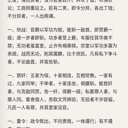
之役；惰而贫者，没为官家奴仆。弃灰于道，以惰农
论；工商则重征之。民有二男，即令分异，各出丁钱；
不分异者，一人出两课。
一、劝战：官爵以军功为叙，能斩一敌首，即赏爵一
级；退一步者即斩。功多者受上爵，车服任其华美不
禁；无功者虽富室，止许布褐乘犊。宗室以军功多寡为
亲疏，战而无功，削其属籍，比于庶民。凡有私下争斗
者，不论曲直，并皆处斩。
一、禁奸：五家为保，十家相连，互相觉察。一家有
过，九家同举；不举者，十家连坐，俱腰斩。能首奸
者，与克敌同赏。告一奸，得爵一级；私匿罪人者，与
罪人同。客舍宿人，务取文凭辨验，无验者不许容留。
凡民一人有罪，并其室家没官。
一、重令：政令既出，不问贵贱，一体遵行；有不遵