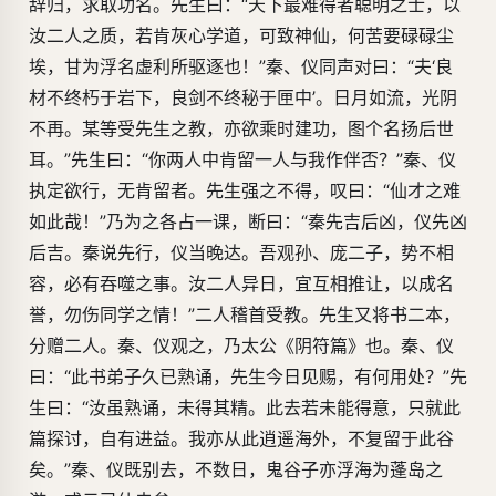
辞归，求取功名。先生曰：“天下最难得者聪明之士，以
汝二人之质，若肯灰心学道，可致神仙，何苦要碌碌尘
埃，甘为浮名虚利所驱逐也！”秦、仪同声对曰：“夫‘良
材不终朽于岩下，良剑不终秘于匣中’。日月如流，光阴
不再。某等受先生之教，亦欲乘时建功，图个名扬后世
耳。”先生曰：“你两人中肯留一人与我作伴否？”秦、仪
执定欲行，无肯留者。先生强之不得，叹曰：“仙才之难
如此哉！”乃为之各占一课，断曰：“秦先吉后凶，仪先凶
后吉。秦说先行，仪当晚达。吾观孙、庞二子，势不相
容，必有吞噬之事。汝二人异日，宜互相推让，以成名
誉，勿伤同学之情！”二人稽首受教。先生又将书二本，
分赠二人。秦、仪观之，乃太公《阴符篇》也。秦、仪
曰：“此书弟子久已熟诵，先生今日见赐，有何用处？”先
生曰：“汝虽熟诵，未得其精。此去若未能得意，只就此
篇探讨，自有进益。我亦从此逍遥海外，不复留于此谷
矣。”秦、仪既别去，不数日，鬼谷子亦浮海为蓬岛之