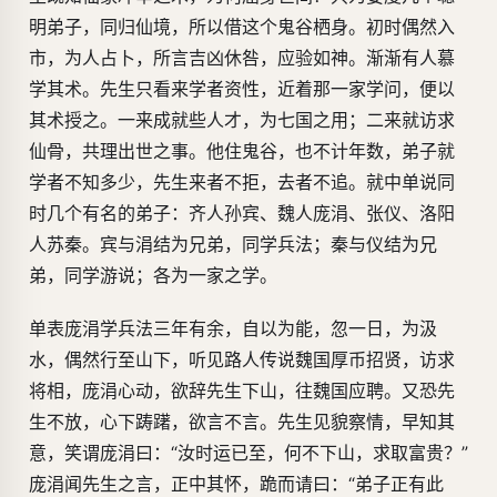
明弟子，同归仙境，所以借这个鬼谷栖身。初时偶然入
市，为人占卜，所言吉凶休咎，应验如神。渐渐有人慕
学其术。先生只看来学者资性，近着那一家学问，便以
其术授之。一来成就些人才，为七国之用；二来就访求
仙骨，共理出世之事。他住鬼谷，也不计年数，弟子就
学者不知多少，先生来者不拒，去者不追。就中单说同
时几个有名的弟子：齐人孙宾、魏人庞涓、张仪、洛阳
人苏秦。宾与涓结为兄弟，同学兵法；秦与仪结为兄
弟，同学游说；各为一家之学。
单表庞涓学兵法三年有余，自以为能，忽一日，为汲
水，偶然行至山下，听见路人传说魏国厚币招贤，访求
将相，庞涓心动，欲辞先生下山，往魏国应聘。又恐先
生不放，心下踌躇，欲言不言。先生见貌察情，早知其
意，笑谓庞涓曰：“汝时运已至，何不下山，求取富贵？”
庞涓闻先生之言，正中其怀，跪而请曰：“弟子正有此