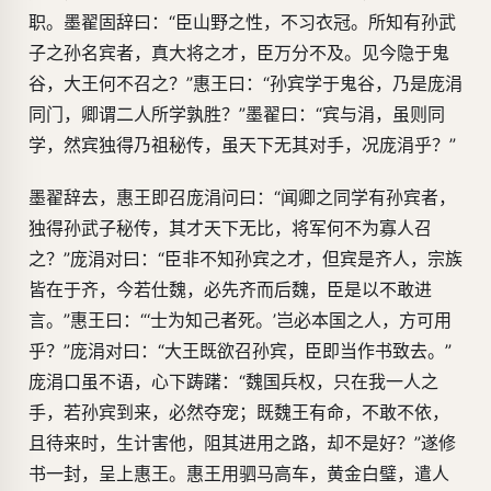
职。墨翟固辞曰：“臣山野之性，不习衣冠。所知有孙武
子之孙名宾者，真大将之才，臣万分不及。见今隐于鬼
谷，大王何不召之？”惠王曰：“孙宾学于鬼谷，乃是庞涓
同门，卿谓二人所学孰胜？”墨翟曰：“宾与涓，虽则同
学，然宾独得乃祖秘传，虽天下无其对手，况庞涓乎？”
墨翟辞去，惠王即召庞涓问曰：“闻卿之同学有孙宾者，
独得孙武子秘传，其才天下无比，将军何不为寡人召
之？”庞涓对曰：“臣非不知孙宾之才，但宾是齐人，宗族
皆在于齐，今若仕魏，必先齐而后魏，臣是以不敢进
言。”惠王曰：“‘士为知己者死。’岂必本国之人，方可用
乎？”庞涓对曰：“大王既欲召孙宾，臣即当作书致去。”
庞涓口虽不语，心下踌躇：“魏国兵权，只在我一人之
手，若孙宾到来，必然夺宠；既魏王有命，不敢不依，
且待来时，生计害他，阻其进用之路，却不是好？”遂修
书一封，呈上惠王。惠王用驷马高车，黄金白璧，遣人