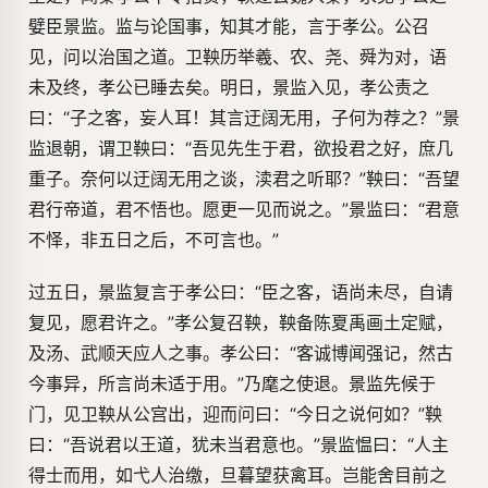
嬖臣景监。监与论国事，知其才能，言于孝公。公召
见，问以治国之道。卫鞅历举羲、农、尧、舜为对，语
未及终，孝公已睡去矣。明日，景监入见，孝公责之
曰：“子之客，妄人耳！其言迂阔无用，子何为荐之？”景
监退朝，谓卫鞅曰：“吾见先生于君，欲投君之好，庶几
重子。奈何以迂阔无用之谈，渎君之听耶？”鞅曰：“吾望
君行帝道，君不悟也。愿更一见而说之。”景监曰：“君意
不怿，非五日之后，不可言也。”
过五日，景监复言于孝公曰：“臣之客，语尚未尽，自请
复见，愿君许之。”孝公复召鞅，鞅备陈夏禹画土定赋，
及汤、武顺天应人之事。孝公曰：“客诚博闻强记，然古
今事异，所言尚未适于用。”乃麾之使退。景监先候于
门，见卫鞅从公宫出，迎而问曰：“今日之说何如？”鞅
曰：“吾说君以王道，犹未当君意也。”景监愠曰：“人主
得士而用，如弋人治缴，旦暮望获禽耳。岂能舍目前之