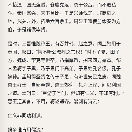
不拾遗，国无盗贼，仓廪充足，勇于公战，而不敢私
斗。秦国富强，天下莫比。于是兴师伐楚，取商於之
地，武关之外，拓地六百余里。周显王遣使册命秦为方
伯，于是诸侯毕贺。
是时，三晋惟魏称王，有吞并韩、赵之意，闻卫鞅用于
秦国，叹曰：“悔不听公叔痤之言也！”时卜子夏、田子
方、魏成、李克等俱卒，乃捐厚币，招来四方豪杰。邹
人孟轲字子舆，乃子思门下高弟。子思姓孔名伋，孔子
嫡孙。孟轲得圣贤之传于子思，有济世安民之志。闻魏
惠王好士，自邹至魏，惠王郊迎，礼为上宾，问以利国
之道。孟轲曰：“臣游于圣门，但知有仁义，不知有利。”
惠王迂其言，不用，轲遂适齐。潜渊有诗云：
仁义非同功利谋，
纷争谁肯用儒流？