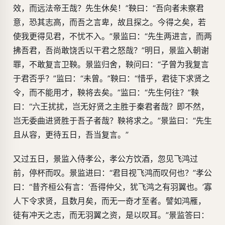
效，而远法帝王哉？先生休矣！”鞅曰：“吾向者未察君
意，恐其志高，而吾之言卑，故且探之。今得之矣，若
使我更得见君，不忧不入。”景监曰：“先生两进言，而两
拂吾君，吾尚敢饶舌以干君之怒哉？”明日，景监入朝谢
罪，不敢复言卫鞅。景监归舍，鞅问曰：“子曾为我复言
于君否乎？”监曰：“未曾。”鞅曰：“惜乎，君徒下求贤之
令，而不能用才，鞅将去矣。”监曰：“先生何往？”鞅
曰：“六王扰扰，岂无好贤之主胜于秦君者哉？即不然，
岂无委曲进贤胜于吾子者哉？鞅将求之。”景监曰：“先生
且从容，更待五日，吾当复言。”
又过五日，景监入侍孝公，孝公方饮酒，忽见飞鸿过
前，停杯而叹。景监进曰：“君目视飞鸿而叹何也？”孝公
曰：“昔齐桓公有言：‘吾得仲父，犹飞鸿之有羽翼也。’寡
人下令求贤，且数月矣，而无一奇才至者。譬如鸿雁，
徒有冲天之志，而无羽翼之资，是以叹耳。”景监答曰：