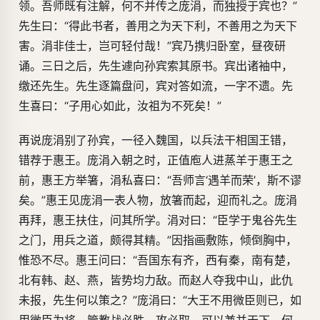
领。吾师既有注解，何不并传之庞涓，而独授于宾也？”
先生曰：“得此书者，善用之为天下利，不善用之为天下
害。涓非佳士，岂可轻付哉！”宾乃携归卧室，昼夜研
诵。三日之后，先生遽向孙宾索其原书。宾出诸袖中，
缴还先生。先生逐篇盘问，宾对答如流，一字不遗。先
生喜曰：“子用心如此，汝祖为不死矣！”
再说庞涓别了孙宾，一径入魏国，以兵法干相国王错，
错荐于惠王。庞涓入朝之时，正值庖人进蒸羊于惠王之
前，惠王方举箸，涓私喜曰：“吾师言‘遇羊而荣’，斯不谬
矣。”惠王见庞涓一表人物，放箸而起，迎而礼之。庞涓
再拜，惠王扶住，问其所学。涓对曰：“臣学于鬼谷先生
之门，用兵之道，颇得其精。”因指画敷陈，倾倒胸中，
惟恐不尽。惠王问曰：“吾国东有齐，西有秦，南有楚，
北有韩、赵、燕，皆势均力敌。而赵人夺我中山，此仇
未报，先生何以策之？”庞涓曰：“大王不用微臣则已，如