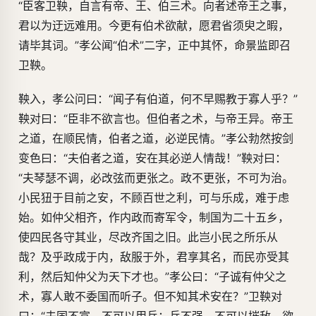
“臣客卫鞅，自言有帝、王、伯三术。向者述帝王之事，
君以为迂远难用。今更有伯术欲献，愿君省须臾之暇，
请毕其词。”孝公闻“伯术”二字，正中其怀，命景监即召
卫鞅。
鞅入，孝公问曰：“闻子有伯道，何不早赐教于寡人乎？”
鞅对曰：“臣非不欲言也。但伯者之术，与帝王异。帝王
之道，在顺民情，伯者之道，必逆民情。”孝公勃然按剑
变色曰：“夫伯者之道，安在其必逆人情哉！”鞅对曰：
“夫琴瑟不调，必改弦而更张之。政不更张，不可为治。
小民狃于目前之安，不顾百世之利，可与乐成，难于虑
始。如仲父相齐，作内政而寄军令，制国为二十五乡，
使四民各守其业，尽改齐国之旧。此岂小民之所乐从
哉？及乎政成于内，敌服于外，君享其名，而民亦受其
利，然后知仲父为天下才也。”孝公曰：“子诚有仲父之
术，寡人敢不委国而听子。但不知其术安在？”卫鞅对