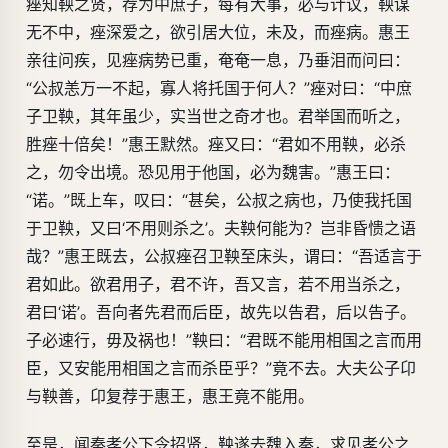
痤知鞅之贤，荐为中庶子，每有大事，必与计议，鞅谋
无不中，痤深爱之，欲引居大位，未及，而痤病。惠王
亲往问疾，见痤病势已重，奄奄一息，乃垂泪而问曰：
“公叔恙万一不起，寡人将托国于何人？”痤对曰：“中庶
子卫鞅，其年虽少，实当世之奇才也。君举国而听之，
胜痤十倍矣！”惠王默然。痤又曰：“君如不用鞅，必杀
之，勿令出境。恐见用于他国，必为魏害。”惠王曰：
“诺。”既上车，叹曰：“甚矣，公叔之病也，乃使我托国
于卫鞅，又曰‘不用则杀之’。夫鞅何能为？岂非昏愦之语
哉？”惠王既去，公叔痤召卫鞅至床头，谓曰：“吾适言于
君如此。欲君用子，君不许，吾又言，若不用当杀之，
君曰‘诺’。吾向者先君而后臣，故先以告君，后以告子。
子必速行，毋及祸也！”鞅曰：“君既不能用相国之言而用
臣，又安能用相国之言而杀臣乎？”竟不去。大夫公子卬
与鞅善，卬复荐于惠王，惠王竟不能用。
至是，闻秦孝公下令招贤，鞅遂去魏入秦，求见孝公之