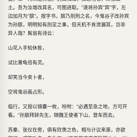
土。吾为汝增改其名，可图进取。”遂将孙宾“宾”字，左
边加月为“膑”。按字书，膑乃刖刑之名，今鬼谷子改孙宾
为孙膑，明明知有刖足之事，但天机不肯泄漏耳，岂非
异人哉？髯翁有诗云：
山花入手知休咎，
试比蓍龟倍有灵。
却笑当今卖卜者，
空将鬼谷画占形。
临行，又授以锦囊一枚，吩咐：“必遇至急之地，方可开
看。”孙膑拜辞先生，随魏王使者下山，登车而去。
苏秦、张仪在旁，俱有欣羡之色，相与计议来禀，亦欲