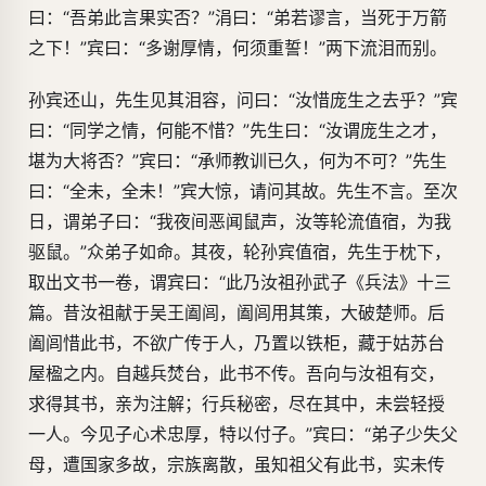
曰：“吾弟此言果实否？”涓曰：“弟若谬言，当死于万箭
之下！”宾曰：“多谢厚情，何须重誓！”两下流泪而别。
孙宾还山，先生见其泪容，问曰：“汝惜庞生之去乎？”宾
曰：“同学之情，何能不惜？”先生曰：“汝谓庞生之才，
堪为大将否？”宾曰：“承师教训已久，何为不可？”先生
曰：“全未，全未！”宾大惊，请问其故。先生不言。至次
日，谓弟子曰：“我夜间恶闻鼠声，汝等轮流值宿，为我
驱鼠。”众弟子如命。其夜，轮孙宾值宿，先生于枕下，
取出文书一卷，谓宾曰：“此乃汝祖孙武子《兵法》十三
篇。昔汝祖献于吴王阖闾，阖闾用其策，大破楚师。后
阖闾惜此书，不欲广传于人，乃置以铁柜，藏于姑苏台
屋楹之内。自越兵焚台，此书不传。吾向与汝祖有交，
求得其书，亲为注解；行兵秘密，尽在其中，未尝轻授
一人。今见子心术忠厚，特以付子。”宾曰：“弟子少失父
母，遭国家多故，宗族离散，虽知祖父有此书，实未传