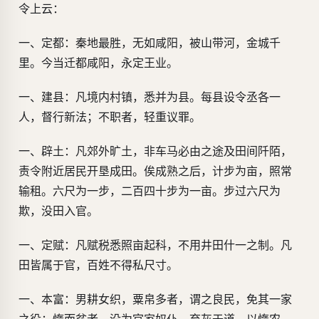
令上云：
一、定都：秦地最胜，无如咸阳，被山带河，金城千
里。今当迁都咸阳，永定王业。
一、建县：凡境内村镇，悉并为县。每县设令丞各一
人，督行新法；不职者，轻重议罪。
一、辟土：凡郊外旷土，非车马必由之途及田间阡陌，
责令附近居民开垦成田。俟成熟之后，计步为亩，照常
输租。六尺为一步，二百四十步为一亩。步过六尺为
欺，没田入官。
一、定赋：凡赋税悉照亩起科，不用井田什一之制。凡
田皆属于官，百姓不得私尺寸。
一、本富：男耕女织，粟帛多者，谓之良民，免其一家