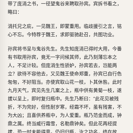
带了庞涓之书，一径望鬼谷来聘取孙宾。宾拆书看之，
略曰：
涓托兄之庇，一见魏王，即蒙重用。临歧援引之言，铭
心不忘。今特荐于魏王，求即驱驰赴召，共图功业。
孙宾将书呈与鬼谷先生。先生知庞涓已得时大用，今番
有书取用孙宾，竟无一字问候其师，此乃刻薄忘本之
人，不足计较。但庞涓生性骄妒，孙宾若去，岂能两
立？欲待不容他去，又见魏王使命郑重，孙宾已自行色
匆匆，不好阻当。亦使宾取山花一枝，卜其休咎。此时
九月天气，宾见先生几案之上，瓶中供有黄菊一枝，遂
拔以呈上，即时复归瓶中。先生乃断曰：“此花见被残
折，不为完好，但性耐岁寒，经霜不坏，虽有残害，不
为大凶；且喜供养瓶中，为人爱重。瓶乃范金而成，钟
鼎之属。终当威行霜雪，名勒鼎钟矣。但此花再经提
拔，恐一时未能得意。仍旧归瓶，汝之功名，终在故