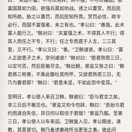
曰：“夫国不富，不可以用兵；兵不强，不可以摧敌。欲
富国莫如力田，欲强兵莫如劝战。诱之以重赏，而后民
知所趋，胁之以重罚，而后民知所畏。赏罚必信，政令
必行，而国不富强者，未之有也。”孝公曰：“善哉，此术
寡人能行之。”鞅对曰：“夫富强之术，不得其人不行；得
其人而任之不专，不行；任之专而惑于人言，二三其
意，又不行。”孝公又曰：“善。”卫鞅请退，孝公曰：“寡
人正欲悉子之术，奈何遽退？”鞅对曰：“愿君熟思三日，
以定可否，然后臣敢尽言。”鞅出朝，景监又咎之曰：“赖
君再三称善，不乘此罄吐其所怀，又欲君熟思三日，无
乃为要君耶？”鞅曰：“君意未坚，不如此恐中变耳。”
至明日，孝公使人来召卫鞅，鞅谢曰：“臣与君言之矣，
非三日后不敢见也。”景监又劝令勿辞，鞅曰：“吾始与君
约而遂自失信，异日何以取信于君哉？”景监乃服。至第
三日，孝公使人以车来迎。卫鞅复入见，孝公赐坐，请
教，其意甚切。鞅乃备述秦政所当更张之事。彼此问