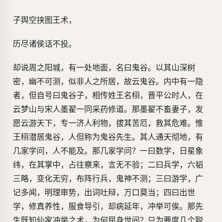
子舆空挟图王术，
历尽诸侯话不投。
却说周之阳城，有一处地面，名曰鬼谷。以其山深树
密，幽不可测，似非人之所居，故云鬼谷。内中有一隐
者，但自号曰鬼谷子，相传姓王名栩，晋平公时人，在
云梦山与宋人墨翟一同采药修道。那墨翟不畜妻子，发
愿云游天下，专一济人利物，拔其苦厄，救其危难。惟
王栩潜居鬼谷，人但称为鬼谷先生。其人通天彻地，有
几家学问，人不能及。那几家学问？一曰数学，日星象
纬，在其掌中，占往察来，言无不验；二曰兵学，六韬
三略，变化无穷，布阵行兵，鬼神不测；三曰游学，广
记多闻，明理审势，出词吐辩，万口莫当；四曰出世
学，修真养性，服食导引，却病延年，冲举可俟。那先
生既知仙家冲举之术，为何屈身世间？只为要度几个聪