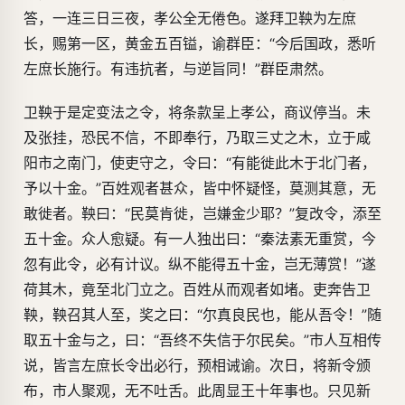
答，一连三日三夜，孝公全无倦色。遂拜卫鞅为左庶
长，赐第一区，黄金五百镒，谕群臣：“今后国政，悉听
左庶长施行。有违抗者，与逆旨同！”群臣肃然。
卫鞅于是定变法之令，将条款呈上孝公，商议停当。未
及张挂，恐民不信，不即奉行，乃取三丈之木，立于咸
阳市之南门，使吏守之，令曰：“有能徙此木于北门者，
予以十金。”百姓观者甚众，皆中怀疑怪，莫测其意，无
敢徙者。鞅曰：“民莫肯徙，岂嫌金少耶？”复改令，添至
五十金。众人愈疑。有一人独出曰：“秦法素无重赏，今
忽有此令，必有计议。纵不能得五十金，岂无薄赏！”遂
荷其木，竟至北门立之。百姓从而观者如堵。吏奔告卫
鞅，鞅召其人至，奖之曰：“尔真良民也，能从吾令！”随
取五十金与之，曰：“吾终不失信于尔民矣。”市人互相传
说，皆言左庶长令出必行，预相诫谕。次日，将新令颁
布，市人聚观，无不吐舌。此周显王十年事也。只见新