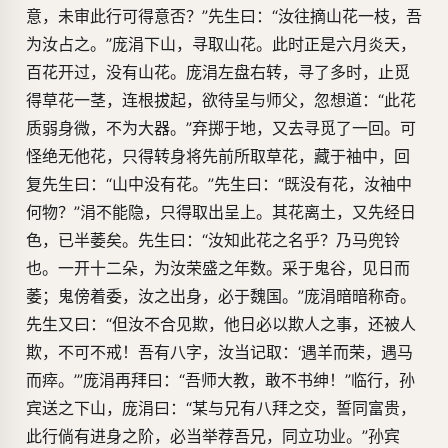
意，未审此行可得意否？”先生曰：“汝往摘山花一枝，吾
为汝占之。”庞涓下山，寻取山花。此时正是六月炎天，
百花开过，没有山花。庞涓左盘右转，寻了多时，止觅
得草花一茎，连根拔起，欲待呈与师父，忽想道：“此花
质弱身微，不为大器。”弃掷于地，又去寻觅了一回。可
怪绝无他花，只得转身将先前所取草花，藏于袖中，回
复先生曰：“山中没有花。”先生曰：“既没有花，汝袖中
何物？”涓不能隐，只得取出呈上。其花离土，又先经日
色，已半萎矣。先生曰：“汝知此花之名乎？乃马兜铃
也。一开十二朵，为汝荣盛之年数。采于鬼谷，见日而
萎；鬼傍着委，汝之出身，必于魏国。”庞涓暗暗称奇。
先生又曰：“但汝不合见欺，他日必以欺人之事，还被人
欺，不可不戒！吾有八字，汝当记取：‘遇羊而荣，遇马
而瘁。’”庞涓再拜曰：“吾师大教，敢不书绅！”临行，孙
宾送之下山，庞涓曰：“某与兄有八拜之交，誓同富贵，
此行倘有进身之阶，必当举荐吾兄，同立功业。”孙宾