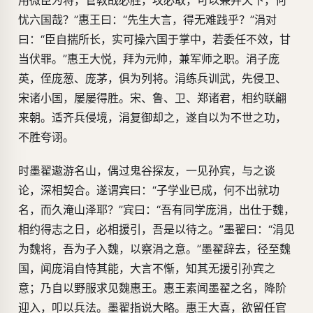
用微臣为将，管教战必胜，攻必取，可以兼并天下，何
忧六国哉？”惠王曰：“先生大言，得无难践乎？”涓对
曰：“臣自揣所长，实可操六国于掌中，若委任不效，甘
当伏罪。”惠王大悦，拜为元帅，兼军师之职。涓子庞
英，侄庞葱、庞茅，俱为列将。涓练兵训武，先侵卫、
宋诸小国，屡屡得胜。宋、鲁、卫、郑诸君，相约联翩
来朝。适齐兵侵境，涓复御却之，遂自以为不世之功，
不胜夸诩。
时墨翟遨游名山，偶过鬼谷探友，一见孙宾，与之谈
论，深相契合。遂谓宾曰：“子学业已成，何不出就功
名，而久淹山泽耶？”宾曰：“吾有同学庞涓，出仕于魏，
相约得志之日，必相援引，吾是以待之。”墨翟曰：“涓见
为魏将，吾为子入魏，以察涓之意。”墨翟辞去，径至魏
国，闻庞涓自恃其能，大言不惭，知其无援引孙宾之
意；乃自以野服求见魏惠王。惠王素闻墨翟之名，降阶
迎入，叩以兵法。墨翟指说大略。惠王大喜，欲留任官